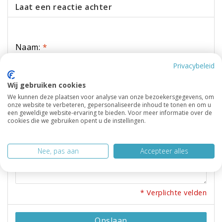
Laat een reactie achter
Naam:
*
Privacybeleid
Wij gebruiken cookies
E-mail:
*
We kunnen deze plaatsen voor analyse van onze bezoekersgegevens, om
onze website te verbeteren, gepersonaliseerde inhoud te tonen en om u
een geweldige website-ervaring te bieden. Voor meer informatie over de
cookies die we gebruiken opent u de instellingen.
* Uw e-mailadres wordt niet gepubliceerd.
Opmerking:
*
Nee, pas aan
Accepteer alles
* Verplichte velden
Opslaan