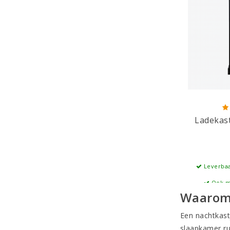
Ladekas
Leverbaa
Ook m
Waarom 
Een nachtkast
slaapkamer rus