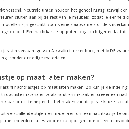
kt verschil. Neutrale tinten houden het geheel rustig, terwijl ee
kleuren sluiten aan bij de rest van je meubels, zodat je eenheid 
e modellen zijn geschikt voor kleine slaapkamers of de kinderk
n groot bed. Een nachtkastje op poten oogt luchtiger en laat de 
tjes zijn vervaardigd van A-kwaliteit essenhout, met MDF waar no
aling, zonder onnodige materialen.
stje op maat laten maken?
3kast.nl nachtkastjes
op maat laten maken
. Zo kun je de indelin
uit robuuste materialen zoals hout en metaal, en creëer een nacht
n klaar om je te helpen bij het maken van de juiste keuze, zodat 
n uit verschillende stijlen en materialen om een nachtkastje te
je met meerdere lades voor extra opbergruimte of een eenvoud