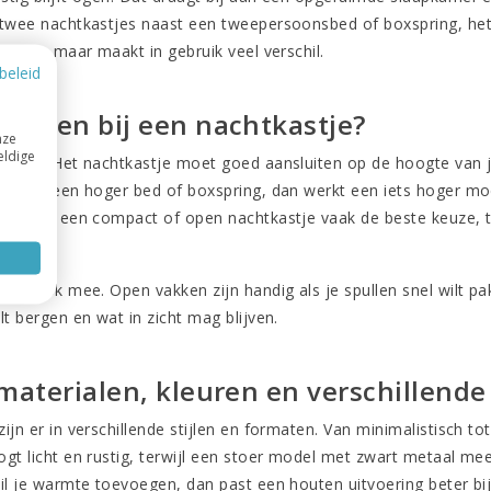
 twee nachtkastjes naast een tweepersoonsbed of boxspring, het
ormaat, maar maakt in gebruik veel verschil.
beleid
 letten bij een nachtkastje?
nze
eldige
oogte. Het nachtkastje moet goed aansluiten op de hoogte van je 
 Heb je een hoger bed of boxspring, dan werkt een iets hoger mod
kamer is een compact of open nachtkastje vaak de beste keuze, te
epte.
eelt ook mee. Open vakken zijn handig als je spullen snel wilt pa
lt bergen en wat in zicht mag blijven.
, materialen, kleuren en verschillend
ijn er in verschillende stijlen en formaten. Van minimalistisch to
ogt licht en rustig, terwijl een stoer model met zwart metaal m
il je warmte toevoegen, dan past een houten uitvoering beter bij 