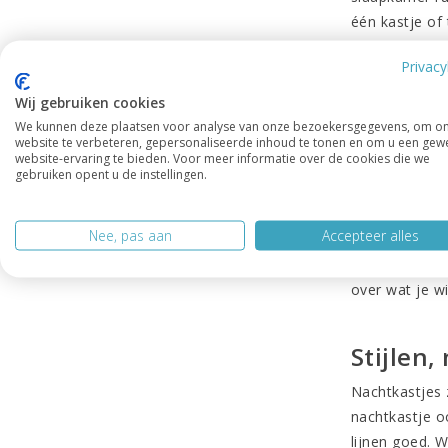
één kastje of
is klein van f
Privacy
Wij gebruiken cookies
Waar op
We kunnen deze plaatsen voor analyse van onze bezoekersgegevens, om o
website te verbeteren, gepersonaliseerde inhoud te tonen en om u een gew
Begin bij de h
website-ervaring te bieden. Voor meer informatie over de cookies die we
of te bukken.
gebruiken opent u de instellingen.
een kleinere 
breedte en di
Nee, pas aan
Accepteer alles
De indeling sp
over wat je wi
Stijlen
Nachtkastjes z
nachtkastje o
lijnen goed. W