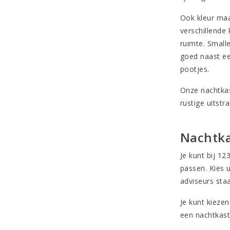
Ook kleur maa
verschillende 
ruimte. Small
goed naast ee
pootjes
.
Onze nachtkas
rustige uitstr
Nachtka
Je kunt bij 12
passen. Kies 
adviseurs staa
Je kunt kieze
een nachtkast