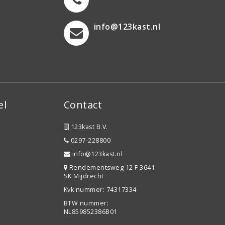
info@123kast.nl
el
Contact
123kast B.V.
0297-228800
info@123kast.nl
Rendementsweg 12 F 3641
SK Mijdrecht
Kvk nummer: 74317334
BTW nummer:
NL859852386B01