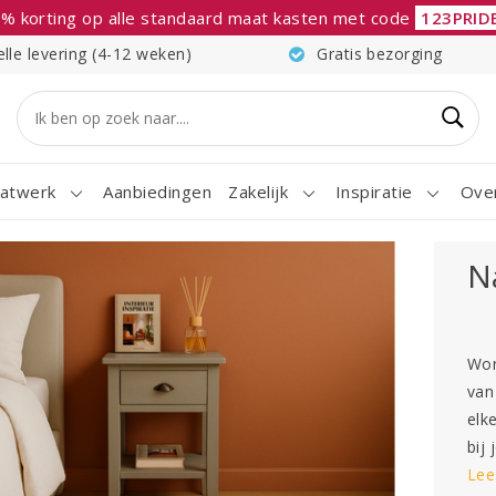
% korting op alle standaard maat kasten met code
123PRID
elle levering (4-12 weken)
Gratis bezorging
atwerk
Aanbiedingen
Zakelijk
Inspiratie
Ove
N
Wor
van
elk
bij 
Lee