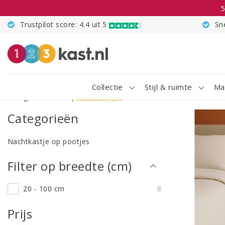
5
Trustpilot score: 4.4 uit 5
Sn
Collectie
Stijl & ruimte
Ma
Terug naar home
|
Nachtkastjes
Categorieën
Nachtkastje op pootjes
Filter op breedte (cm)
20 - 100 cm
8
Prijs