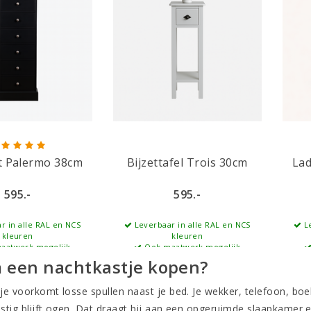
t Palermo 38cm
Bijzettafel Trois 30cm
Lad
595.-
595.-
r in alle RAL en NCS
Leverbaar in alle RAL en NCS
Le
kleuren
kleuren
aatwerk mogelijk
Ook maatwerk mogelijk
een nachtkastje kopen?
je voorkomt losse spullen naast je bed. Je wekker, telefoon, bo
tig blijft ogen. Dat draagt bij aan een opgeruimde slaapkamer en 