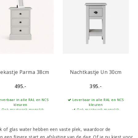
ekastje Parma 38cm
Nachtkastje Un 30cm
495.-
395.-
verbaar in alle RAL en NCS
Leverbaar in alle RAL en NCS
kleuren
kleuren
Ook maatwerk mogelijk
Ook maatwerk mogelijk
ek of glas water hebben een vaste plek, waardoor de
een fijnere start en afsluiting van de dag. Of je nu kiest voor