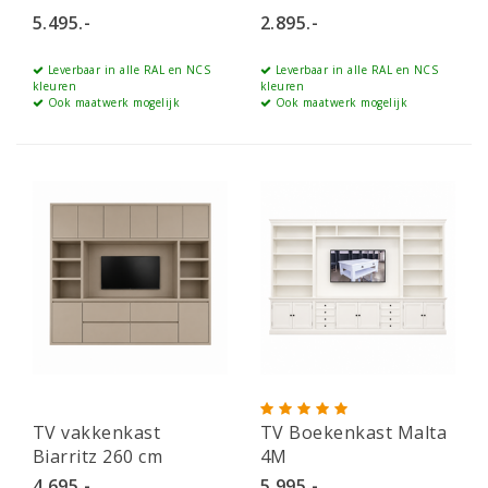
cm
5.495.-
2.895.-
Leverbaar in alle RAL en NCS
Leverbaar in alle RAL en NCS
kleuren
kleuren
Ook maatwerk mogelijk
Ook maatwerk mogelijk
TV vakkenkast
TV Boekenkast Malta
Biarritz 260 cm
4M
4.695.-
5.995.-