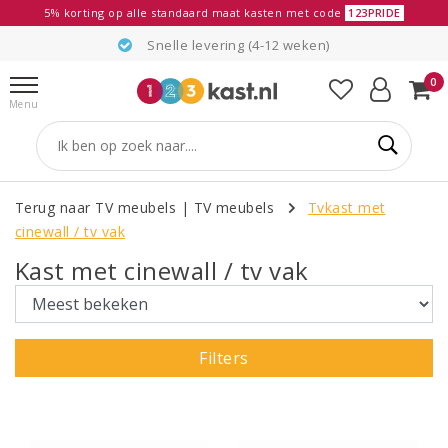
5% korting op alle standaard maat kasten met code
123PRIDE
Snelle levering (4-12 weken)
0
Menu
Terug naar TV meubels
|
TV meubels
Tvkast met
cinewall / tv vak
Kast met cinewall / tv vak
Filters