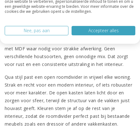
blijven, ook wanneer ze midden in de kamer staan.
onze website te verbeteren, gepersonaliseerde inhoud te tonen en om u
een geweldige website-ervaring te bieden. Voor meer informatie over de
cookies die we gebruiken opent u de instellingen.
Verschillende materialen en stijlen
voor elke ruimte
Nee, pas aan
Accepteer alles
Onze roomdividers zijn gemaakt van A-kwaliteit essenhout,
met MDF waar nodig voor strakke afwerking. Geen
verschillende houtsoorten, geen onnodige mix. Dat zorgt
voor rust en een consistente uitstraling in het interieur.
Qua stijl past een open roomdivider in vrijwel elke woning.
Strak en recht voor een modern interieur, of iets robuuster
voor meer karakter. De open kasten laten licht door en
zorgen voor sfeer, terwijl de structuur van de vakken juist
houvast geeft. Kleuren stem je af op de rest van je
interieur, zodat de roomdivider perfect past bij bestaande
meubels zoals een dressoir of andere vakkenkasten.