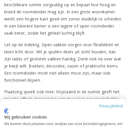
beschikbare ruimte zorgvuldig op en bepaal hoe hoog en
breed de roomdivider mag zijn. In een grote woonkamer
werkt een hogere kast goed om zones duidelijk te scheiden.
In een kleinere kamer is een lagere of open roomdivider
vaak beter, zodat het geheel luchtig blijft.
Let op de indeling. Open vakken zorgen voor flexibiliteit en
laten licht door. Wil je spullen deels uit zicht houden, dan
zijn lades of gesloten vakken handig. Denk ook na over wat
je kwijt wilt. Boeken, decoratie, vazen of praktische items.
Een roomdivider moet niet alleen mooi zijn, maar ook
functioneel blijven.
Plaatsing speelt ook mee. Vrijstaand in de ruimte geeft het
meeste effect, maar tegen een muur kan een roomdivider
juist extra opbergruimte opleveren. In beide gevallen geldt
Privacybeleid
dat de kast recht en stabiel moet staan. Onze vakkenkasten
Wij gebruiken cookies
zijn eenvoudig te monteren en ontworpen om stevig te
We kunnen deze plaatsen voor analyse van onze bezoekersgegevens, om