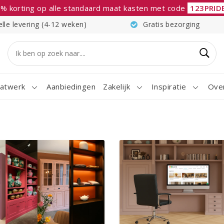
% korting op alle standaard maat kasten met code
123PRID
elle levering (4-12 weken)
Gratis bezorging
atwerk
Aanbiedingen
Zakelijk
Inspiratie
Ove