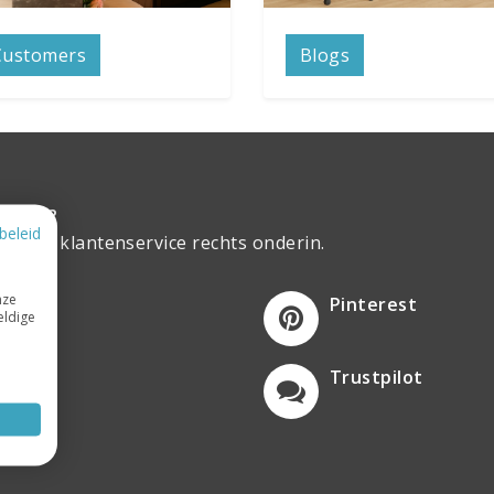
Customers
Blogs
vraag?
beleid
e live klantenservice rechts onderin.
nze
ebook
Pinterest
eldige
tagram
Trustpilot