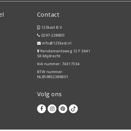
el
Contact
123kast B.V.
0297-228800
info@123kast.nl
Rendementsweg 12 F 3641
SK Mijdrecht
Kvk nummer: 74317334
BTW nummer:
NL859852386B01
Volg ons