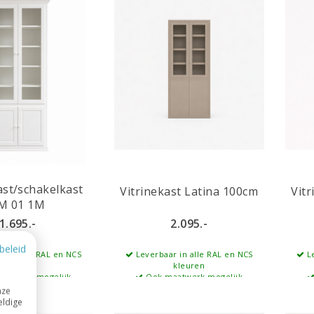
ast/schakelkast
Vitrinekast Latina 100cm
Vit
M 01 1M
1.695.-
2.095.-
beleid
r in alle RAL en NCS
Leverbaar in alle RAL en NCS
Le
kleuren
kleuren
aatwerk mogelijk
Ook maatwerk mogelijk
nze
eldige