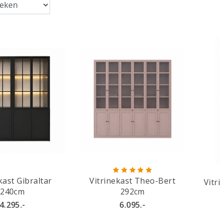
kast Gibraltar
Vitrinekast Theo-Bert
Vit
240cm
292cm
4.295.-
6.095.-