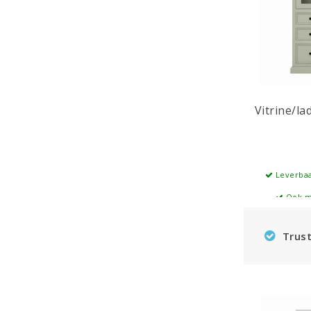
Vitrine/la
Leverbaa
Ook m
Trust