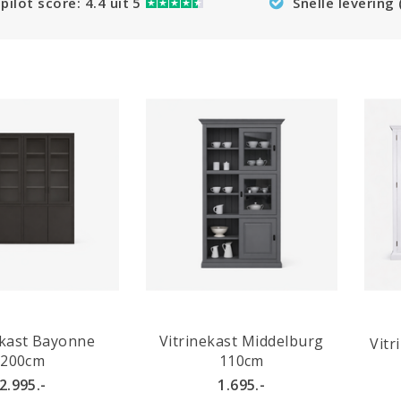
pilot score: 4.4 uit 5
Snelle levering
ekast Bayonne
Vitrinekast Middelburg
Vitr
200cm
110cm
2.995.-
1.695.-