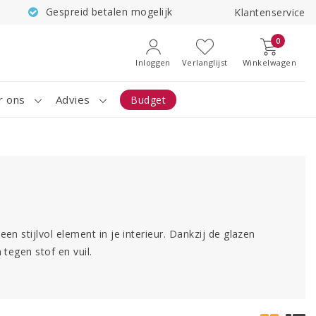
Gespreid betalen mogelijk
Klantenservice
0
Inloggen
Verlanglijst
Winkelwagen
r ons
Advies
Budget
en stijlvol element in je interieur. Dankzij de glazen
 tegen stof en vuil.