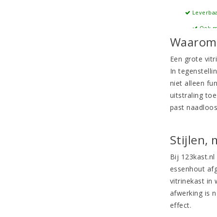
Leverbaa
Ook m
Waarom k
Een grote vit
In tegenstelli
niet alleen fu
uitstraling to
past naadloos 
Stijlen,
Bij 123kast.nl
essenhout af
vitrinekast in
afwerking is n
effect.