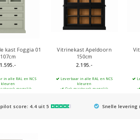
de kast Foggia 01
Vitrinekast Apeldoorn
Vi
107cm
150cm
1.595.-
2.195.-
r in alle RAL en NCS
Leverbaar in alle RAL en NCS
Le
kleuren
kleuren
aatwerk mogelijk
Ook maatwerk mogelijk
pilot score: 4.4 uit 5
Snelle levering