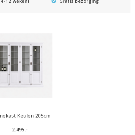
 (4-12 weken)
Gratis bezorging
inekast Keulen 205cm
2.495.-