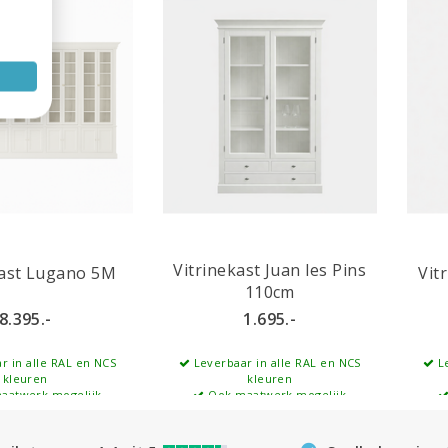
Vitrinekast Juan les Pins
kast Lugano 5M
Vit
110cm
8.395.-
1.695.-
r in alle RAL en NCS
Leverbaar in alle RAL en NCS
Le
kleuren
kleuren
aatwerk mogelijk
Ook maatwerk mogelijk