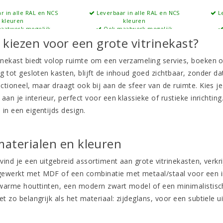
r in alle RAL en NCS
Leverbaar in alle RAL en NCS
Le
kleuren
kleuren
aatwerk mogelijk
Ook maatwerk mogelijk
iezen voor een grote vitrinekast?
rinekast biedt volop ruimte om een verzameling servies, boeken o
ng tot gesloten kasten, blijft de inhoud goed zichtbaar, zonder da
nctioneel, maar draagt ook bij aan de sfeer van de ruimte. Kies 
e aan je interieur, perfect voor een klassieke of rustieke inrichti
in een eigentijds design.
 materialen en kleuren
 vind je een uitgebreid assortiment aan grote vitrinekasten, verkri
gewerkt met MDF of een combinatie met metaal/staal voor een
 warme houttinten, een modern zwart model of een minimalistisch wi
et zo belangrijk als het materiaal: zijdeglans, voor een subtiele 