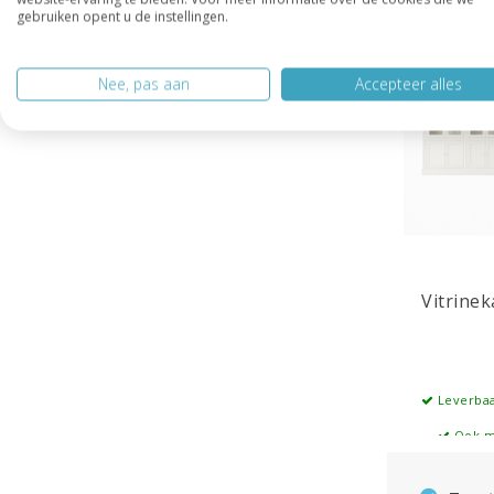
gebruiken opent u de instellingen.
Nee, pas aan
Accepteer alles
Vitrine
Leverbaa
Ook m