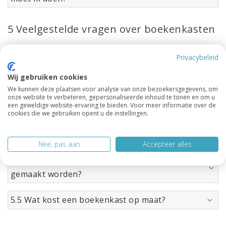
5 Veelgestelde vragen over boekenkasten
Privacybeleid
5.1 Wat zet ik in mijn boekenkast?
Wij gebruiken cookies
5.2 Hoe maak ik een boekenkast schoon?
We kunnen deze plaatsen voor analyse van onze bezoekersgegevens, om
onze website te verbeteren, gepersonaliseerde inhoud te tonen en om u
een geweldige website-ervaring te bieden. Voor meer informatie over de
cookies die we gebruiken opent u de instellingen.
5.3 Hoeveel ruimte tussen de boekenkast
planken?
Nee, pas aan
Accepteer alles
5.4 Kan een boekenkast met dichte deuren
gemaakt worden?
5.5 Wat kost een boekenkast op maat?