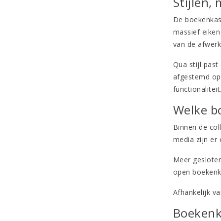
Stijlen,
De boekenkast
massief eiken 
van de afwerk
Qua stijl pas
afgestemd op 
functionaliteit
Welke b
Binnen de coll
media zijn er
Meer gesloten
open boekenk
Afhankelijk v
Boekenk