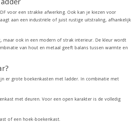
ladder
DF voor een strakke afwerking. Ook kan je kiezen voor
agt aan een industriële of juist rustige uitstraling, afhankelijk
g, maar ook in een modern of strak interieur. De kleur wordt
ombinatie van hout en metaal geeft balans tussen warmte en
ar?
ijn er
grote boekenkasten
met ladder. In combinatie met
enkast met deuren
. Voor een open karakter is de
volledig
ast
of een
hoek-boekenkast
.