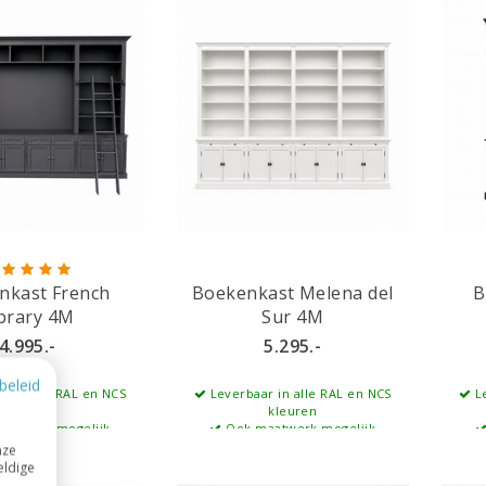
nkast French
Boekenkast Melena del
B
brary 4M
Sur 4M
4.995.-
5.295.-
beleid
r in alle RAL en NCS
Leverbaar in alle RAL en NCS
Le
kleuren
kleuren
aatwerk mogelijk
Ook maatwerk mogelijk
nze
eldige