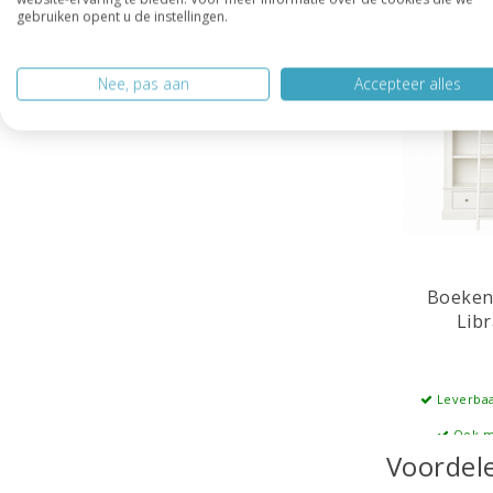
gebruiken opent u de instellingen.
Nee, pas aan
Accepteer alles
Boeken
Lib
Leverbaa
Ook m
Voordel