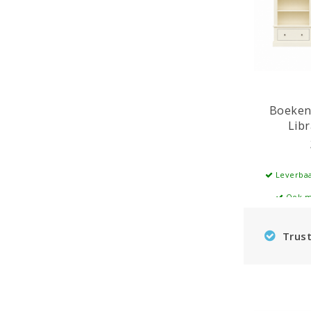
Boeken
Lib
Leverbaa
Ook m
Trust