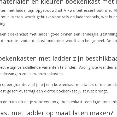
 materialen en kleuren boekenkast met 
en met ladder zijn opgebouwd uit A-kwaliteit essenhout, met M
hout. Metaal wordt gebruikt voor rails en ladderdetails, wat bijdra
ing.
t een boekenkast met ladder goed binnen een landelijke uitstralin
de ruimte, zodat de kast onderdeel wordt van het geheel. De c
.
oekenkasten met ladder zijn beschikba
ectie zijn verschillende varianten te vinden. Voor grote wanden z
 oplossingen zoals
tv-boekenkasten
.
 opbergruimte vind je bij een
boekenkast met lades
of een
boek
ast
geschikt, terwijl een
dichte boekenkast
juist rust brengt.
an de ruimte kies je voor een
hoge boekenkast
, een
lage boekenk
ast met ladder op maat laten maken?