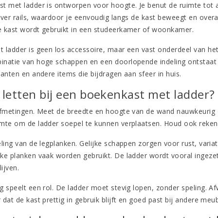
t met ladder is ontworpen voor hoogte. Je benut de ruimte tot 
ver rails, waardoor je eenvoudig langs de kast beweegt en overal 
 kast wordt gebruikt in een studeerkamer of woonkamer.
ladder is geen los accessoire, maar een vast onderdeel van het o
atie van hoge schappen en een doorlopende indeling ontstaat struc
anten en andere items die bijdragen aan sfeer in huis.
letten bij een boekenkast met ladder?
afmetingen. Meet de breedte en hoogte van de wand nauwkeurig 
mte om de ladder soepel te kunnen verplaatsen. Houd ook rekenin
ling van de legplanken. Gelijke schappen zorgen voor rust, variati
ke planken vaak worden gebruikt. De ladder wordt vooral ingeze
lijven.
g speelt een rol. De ladder moet stevig lopen, zonder speling. A
dat de kast prettig in gebruik blijft en goed past bij andere meub