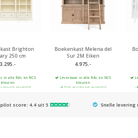
kast Brighton
Boekenkast Melena del
Bo
rary 250 cm
Sur 2M Eiken
3.295.-
4.975.-
r in alle RAL en NCS
Leverbaar in alle RAL en NCS
Le
kleuren
kleuren
aatwerk mogelijk
Ook maatwerk mogelijk
pilot score: 4.4 uit 5
Snelle levering