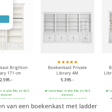
kast Brighton
Boekenkast Private
B
rary 171 cm
Library 4M
Lib
2.595.-
5.395.-
r in alle RAL en NCS
Leverbaar in alle RAL en NCS
Le
kleuren
kleuren
aatwerk mogelijk
Ook maatwerk mogelijk
en van een boekenkast met ladder