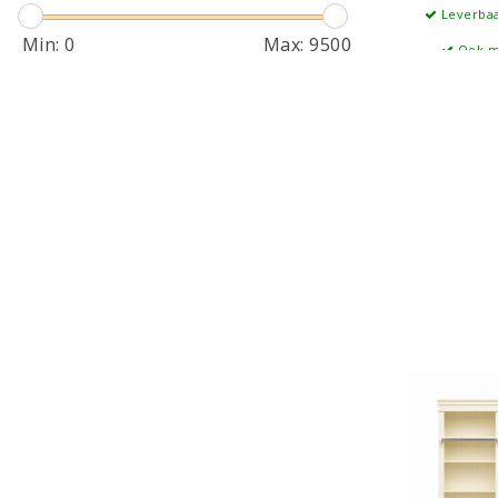
Leverbaa
Min:
0
Max:
9500
Ook m