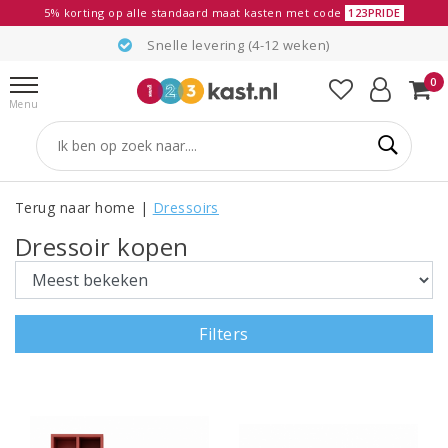
5% korting op alle standaard maat kasten met code
123PRIDE
Snelle levering (4-12 weken)
0
Menu
Terug naar home
|
Dressoirs
Dressoir kopen
Filters