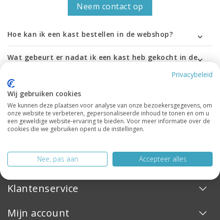
Neem contact op
Hoe kan ik een kast bestellen in de webshop?
Wat gebeurt er nadat ik een kast heb gekocht in de
webshop?
Privacybeleid
Wat moet ik invullen op de afrekenpagina?
Wij gebruiken cookies
We kunnen deze plaatsen voor analyse van onze bezoekersgegevens, om
Welke betaalopties zijn beschikbaar bij het afrekenen?
onze website te verbeteren, gepersonaliseerde inhoud te tonen en om u
een geweldige website-ervaring te bieden. Voor meer informatie over de
cookies die we gebruiken opent u de instellingen.
Komen er extra kosten bij als de kast naar een etage
geleverd moet worden?
Nee, pas aan
Accepteer alles
Klantenservice
Mijn account