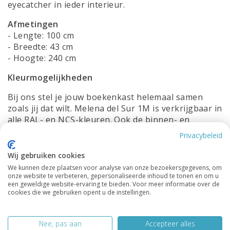
eyecatcher in ieder interieur.
Afmetingen
- Lengte: 100 cm
- Breedte: 43 cm
- Hoogte: 240 cm
Kleurmogelijkheden
Bij ons stel je jouw boekenkast helemaal samen
zoals jij dat wilt. Melena del Sur 1M is verkrijgbaar in
alle
RAL
- en NCS-kleuren. Ook de binnen- en
buitenkant kunnen in verschillende tinten worden
Privacybeleid
uitgevoerd. Ga jij voor subtiel of voor een
opvallende tint? Alles is mogelijk!
Wij gebruiken cookies
We kunnen deze plaatsen voor analyse van onze bezoekersgegevens, om
Maatwerk
onze website te verbeteren, gepersonaliseerde inhoud te tonen en om u
Heb je liever een boekenkast op maat? Geen
een geweldige website-ervaring te bieden. Voor meer informatie over de
cookies die we gebruiken opent u de instellingen.
probleem! Wij maken Melena del Sur 1M volledig
passend voor jouw ruimte en wensen. Of het nu
gaat om een kleine hoek of een specifieke indeling –
Nee, pas aan
Accepteer alles
ons vakmanschap zorgt altijd voor de perfecte