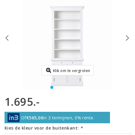
Klik om te vergroten
1.695.-
Of
€565,00
in 3 termijnen, 0% rente.
Kies de kleur voor de buitenkant:
*