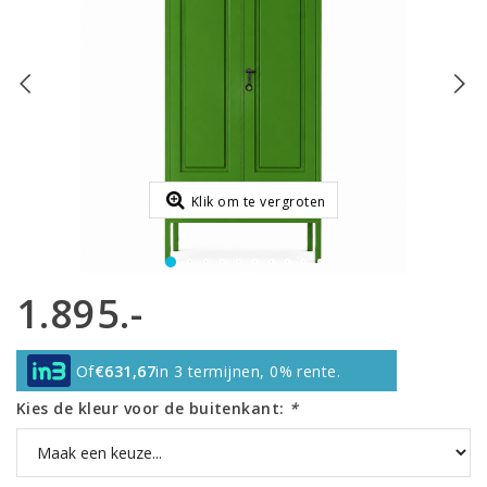
Klik om te vergroten
1.895.-
Of
€631,67
in 3 termijnen, 0% rente.
Kies de kleur voor de buitenkant:
*