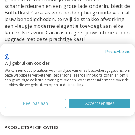
scharnierdeuren en een grote lade onderin, biedt de
Buffetkast Caracas voldoende opbergruimte voor al
jouw benodigdheden, terwijl de strakke afwerking
een vleugje moderne elegantie toevoegt aan elke
kamer. Kies voor Caracas en geef jouw interieur een
upgrade met deze prachtige kast!
Afmetingen:
Privacybeleid
Breedte: 120cm
Wij gebruiken cookies
We kunnen deze plaatsen voor analyse van onze bezoekersgegevens, om
Diepte: 45cm
onze website te verbeteren, gepersonaliseerde inhoud te tonen en om u
een geweldige website-ervaring te bieden. Voor meer informatie over de
Hoogte: 220cm
cookies die we gebruiken opent u de instellingen.
heb je vragen over deze kast of over iets anders?
Neem gerust contact op met onze
klantenservice
,
Nee, pas aan
Accepteer alles
we helpen je graag verder.
PRODUCTSPECIFICATIES