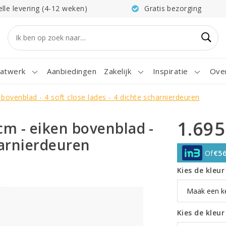
elle levering (4-12 weken)
Gratis bezorging
atwerk
Aanbiedingen
Zakelijk
Inspiratie
Ove
bovenblad - 4 soft close lades - 4 dichte scharnierdeuren
1.695
cm - eiken bovenblad -
charnierdeuren
Of
€56
Kies de kleu
Kies de kleu