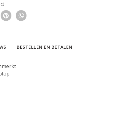
uct
EWS
BESTELLEN EN BETALEN
enmerkt
olop