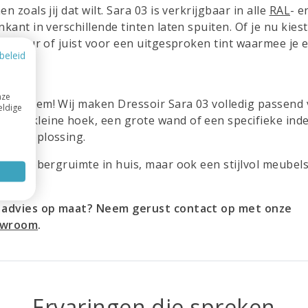
n zoals jij dat wilt. Sara 03 is verkrijgbaar in alle
RAL
- e
nkant in verschillende tinten laten spuiten. Of je nu kies
interieur of juist voor een uitgesproken tint waarmee je 
beleid
nze
 probleem! Wij maken Dressoir Sara 03 volledig passend
eldige
 een kleine hoek, een grote wand of een specifieke inde
fecte oplossing.
extra opbergruimte in huis, maar ook een stijlvol meubel
 je advies op maat? Neem gerust contact op met onze
owroom
.
Ervaringen die spreken