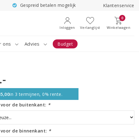
Gespreid betalen mogelijk
Klantenservice
0
Inloggen
Verlanglijst
Winkelwagen
r ons
Advies
Budget
.-
5,00
in 3 termijnen, 0% rente.
r voor de buitenkant:
*
r voor de binnenkant:
*