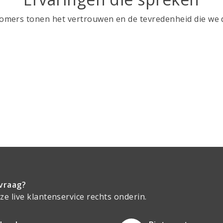
mers tonen het vertrouwen en de tevredenheid die we d
vraag?
e live klantenservice rechts onderin.