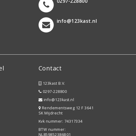
0297-228800
info@123kast.nl
el
Contact
123kast B.V.
0297-228800
info@123kast.nl
Rendementsweg 12 F 3641
SK Mijdrecht
Kvk nummer: 74317334
BTW nummer:
NL859852386B01