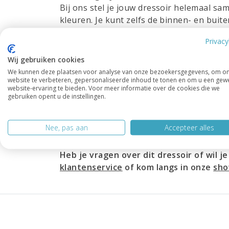
Bij ons stel je jouw dressoir helemaal same
kleuren. Je kunt zelfs de binnen- en buite
een subtiele kleur die mooi opgaat in je 
Privacy
statement maakt – alles is mogelijk!
Wij gebruiken cookies
Maatwerk
We kunnen deze plaatsen voor analyse van onze bezoekersgegevens, om o
Heb je liever een dressoir op maat? Geen
website te verbeteren, gepersonaliseerde inhoud te tonen en om u een gew
website-ervaring te bieden. Voor meer informatie over de cookies die we
jouw ruimte en wensen. Of het nu gaat om
gebruiken opent u de instellingen.
ons vakmanschap zorgt altijd voor de per
Met Dressoir Sara 03 haal je niet alleen 
Nee, pas aan
Accepteer alles
dat jarenlang meegaat.
Heb je vragen over dit dressoir of wil
klantenservice
of kom langs in onze
sh