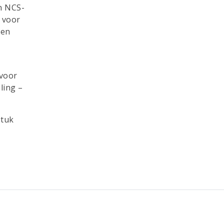
n NCS-
t voor
een
 voor
ling –
stuk