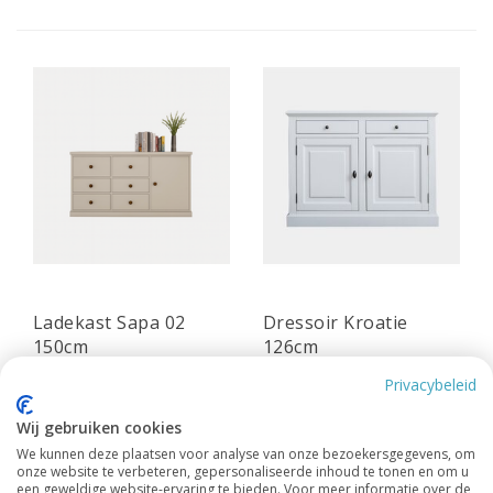
Ladekast Sapa 02
Dressoir Kroatie
150cm
126cm
1.995.-
1.395.-
Privacybeleid
Leverbaar in alle RAL en NCS
Leverbaar in alle RAL en NCS
Wij gebruiken cookies
kleuren
kleuren
We kunnen deze plaatsen voor analyse van onze bezoekersgegevens, om
Ook maatwerk mogelijk
Ook maatwerk mogelijk
onze website te verbeteren, gepersonaliseerde inhoud te tonen en om u
een geweldige website-ervaring te bieden. Voor meer informatie over de