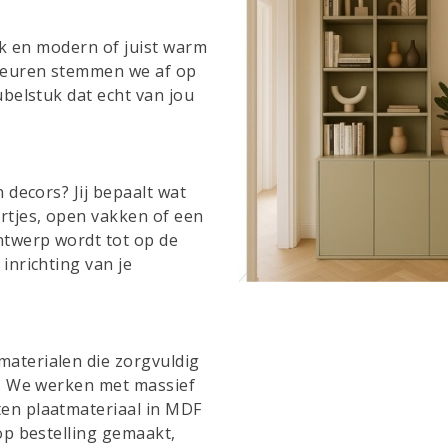
rak en modern of juist warm
kleuren stemmen we af op
ubelstuk dat echt van jou
 decors? Jij bepaalt wat
rtjes, open vakken of een
ntwerp wordt tot op de
inrichting van je
aterialen die zorgvuldig
g. We werken met massief
en plaatmateriaal in MDF
op bestelling gemaakt,