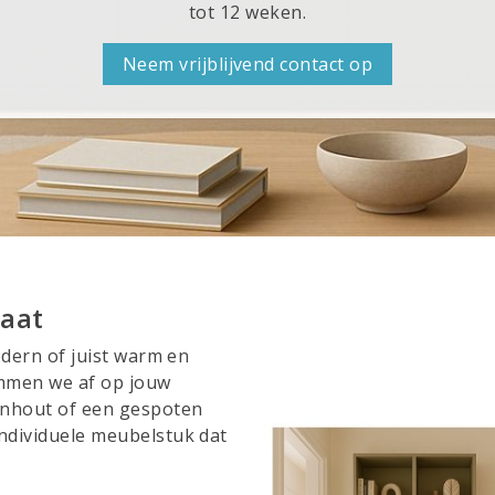
tot 12 weken.
Neem vrijblijvend contact op
maat
modern of juist warm en
emmen we af op jouw
senhout of een gespoten
individuele meubelstuk dat