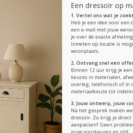
Een dressoir op m
1. Vertel ons wat je zoek
Heb je een idee voor een d
een e-mail met jouw wense
je over de exacte afmetin
Inmeten op locatie is moge
woonplaats.
2. Ontvang snel een offe
Binnen 12 uur krijg je een
keuzes in materialen, af
overleg, telefonisch of in
materiaalkeuze tot indeli
3. Jouw ontwerp, jouw co
Na het gesprek maken we 
dressoir. Zo krijg je direc
aanpassen? Geen probleem
jouw voorkeuren en stijl.