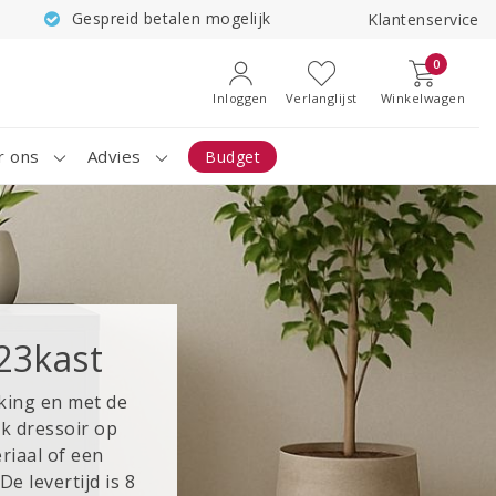
Gespreid betalen mogelijk
Klantenservice
0
Inloggen
Verlanglijst
Winkelwagen
r ons
Advies
Budget
23kast
king en met de
lk dressoir op
riaal of een
e levertijd is 8