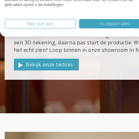
gebruiken opent u de instellingen.
Ons vakmanschap
Nee, pas aan
Accepteer alles
Achter elk dressoir staat een proces in onze eig
elk onderdeel met de hand af, met oog voor detail
een 3D-tekening, daarna pas start de productie. Wi
het echt zien? Loop binnen in onze showroom in M
Bekijk onze tiktoks