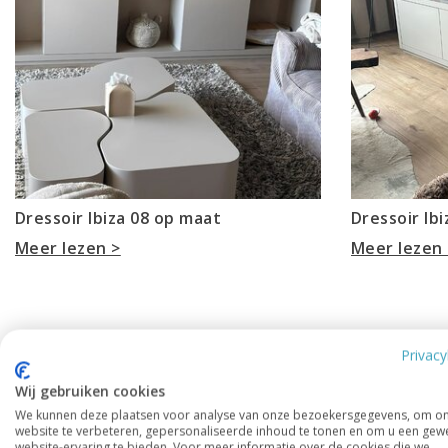
Dressoir Ibiza 08 op maat
Dressoir Ib
Meer lezen >
Meer lezen 
Privacy
Wij gebruiken cookies
We kunnen deze plaatsen voor analyse van onze bezoekersgegevens, om o
website te verbeteren, gepersonaliseerde inhoud te tonen en om u een gew
website-ervaring te bieden. Voor meer informatie over de cookies die we