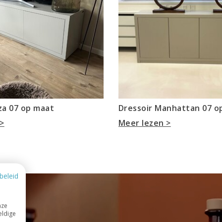
iza 07 op maat
Dressoir Manhattan 07 o
>
Meer lezen >
beleid
nze
eldige