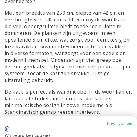
overheersen.
Met een breedte van 250 cm, diepte van 42 cm en
een hoogte van 240 cm is dit een royale wandkast
die veel opbergruimte biedt zonder de ruimte te
domineren. De planken zijn uitgevoerd in een
opvallende 5 cm dikte, wat zorgt voor een stevig en
luxe karakter. Bovenin bevinden zich open vakken
in diverse formaten, wat zorgt voor een speels en
modern lijnenspel. Onderaan zijn vier greeploze
deuren geplaatst, uitgevoerd met een push-to-open
systeem, zodat de kast zijn strakke, rustige
uitstraling behoudt.
De kast is perfect als wandmeubel in de woonkamer,
kantoor of studieruimte, en past dankzij het
minimalistische design in zowel moderne als
Scandinavisch geïnspireerde interieurs.
Zoals bij al onze meubels is ook de Noale kast
Privacybeleid
volledig aan te passen aan jouw wensen. De kast
Wij gebruiken cookies
kan geleverd worden in elke gewenste RAL- of NCS-