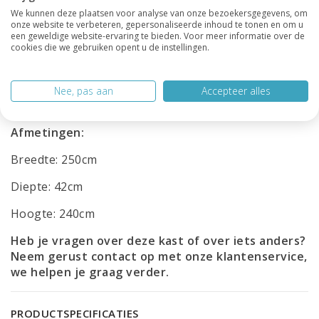
We kunnen deze plaatsen voor analyse van onze bezoekersgegevens, om
kleur met een zijdeglans afwerking . Ook de
onze website te verbeteren, gepersonaliseerde inhoud te tonen en om u
afmetingen, vakindeling en functies kunnen volledig
een geweldige website-ervaring te bieden. Voor meer informatie over de
op maat worden gemaakt.
cookies die we gebruiken opent u de instellingen.
De vakkenkast Noale is een blikvanger met body,
die tegelijkertijd rust en balans brengt in je
Nee, pas aan
Accepteer alles
interieur.
Afmetingen:
Breedte: 250cm
Diepte: 42cm
Hoogte: 240cm
Heb je vragen over deze kast of over iets anders?
Neem gerust contact op met onze
klantenservice
,
we helpen je graag verder.
PRODUCTSPECIFICATIES