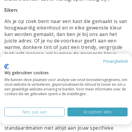
Eiken
:
Als je op zoek bent naar een kast die gemaakt is van
hoogwaardig eikenhout en in elke gewenste kleur
kan worden gemaakt, dan ben je bij ons aan het
juiste adres. Of je nu de voorkeur geeft aan een
warme, donkere tint of juist een trendy, vergrijsde
look wilt creëren, wij kunnen de gewenste kleur
voor je realiseren. Onze vakmensen zijn ervaren in
Privacybeleid
het behandelen van eikenhout en hebben de
expertise om het hout te kleuren volgens jouw
Wij gebruiken cookies
wensen. Of je nu wilt dat het eikenhout zijn
We kunnen deze plaatsen voor analyse van onze bezoekersgegevens, om
onze website te verbeteren, gepersonaliseerde inhoud te tonen en om u
natuurlijke uitstraling behoudt of juist een
een geweldige website-ervaring te bieden. Voor meer informatie over de
specifieke kleur wilt bereiken, we kunnen aan jouw
cookies die we gebruiken opent u de instellingen.
verwachtingen voldoen.
Maatwerk:
Nee, pas aan
Accepteer alles
We begrijpen dat elk huis uniek is en dat
standaardmaten niet altijd aan jouw specifieke