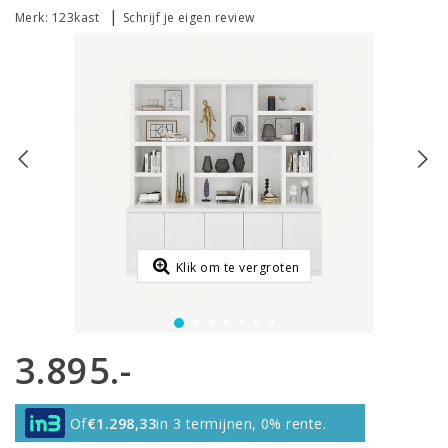
|
Merk:
123kast
Schrijf je eigen review
Klik om te vergroten
3.895.-
Of
€1.298,33
in 3 termijnen, 0% rente.