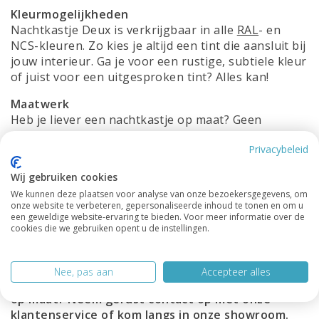
Kleurmogelijkheden
Nachtkastje Deux is verkrijgbaar in alle
RAL
- en
NCS-kleuren. Zo kies je altijd een tint die aansluit bij
jouw interieur. Ga je voor een rustige, subtiele kleur
of juist voor een uitgesproken tint? Alles kan!
Maatwerk
Heb je liever een nachtkastje op maat? Geen
probleem! Wij maken Nachtkastje Deux volledig
Privacybeleid
passend voor jouw wensen en ruimte. Of het nu
gaat om een afwijkende hoogte, een smalle ruimte
Wij gebruiken cookies
of een specifieke indeling – ons vakmanschap zorgt
We kunnen deze plaatsen voor analyse van onze bezoekersgegevens, om
altijd voor de perfecte oplossing.
onze website te verbeteren, gepersonaliseerde inhoud te tonen en om u
een geweldige website-ervaring te bieden. Voor meer informatie over de
Met Nachtkastje Deux haal je niet alleen een
cookies die we gebruiken opent u de instellingen.
praktisch meubelstuk in huis, maar ook een
stijlvolle blikvanger die jarenlang meegaat.
Nee, pas aan
Accepteer alles
Heb je vragen over dit nachtkastje of wil je advies
op maat? Neem gerust contact op met onze
klantenservice
of kom langs in onze
showroom
.