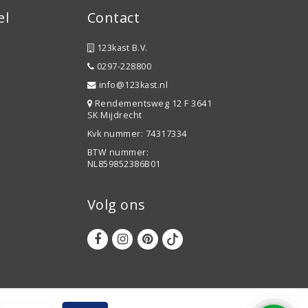
el
Contact
123kast B.V.
0297-228800
info@123kast.nl
Rendementsweg 12 F 3641
SK Mijdrecht
Kvk nummer: 74317334
BTW nummer:
NL859852386B01
Volg ons