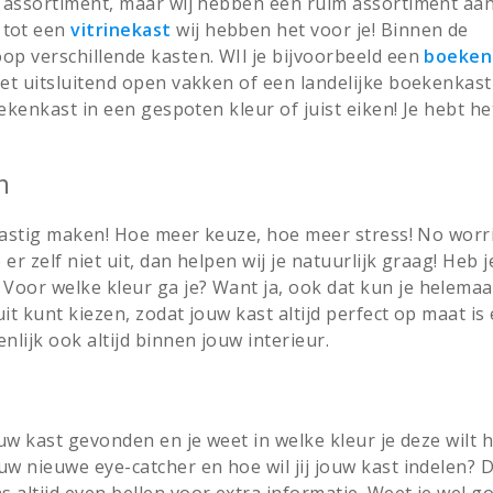
s assortiment, maar wij hebben een ruim assortiment aan
 tot een
vitrinekast
wij hebben het voor je! Binnen de
op verschillende kasten. WIl je bijvoorbeeld een
boeken
et uitsluitend open vakken of een landelijke boekenkas
ekenkast in een gespoten kleur of juist eiken! Je hebt he
n
 lastig maken! Hoe meer keuze, hoe meer stress! No worri
er zelf niet uit, dan helpen wij je natuurlijk graag! Heb j
oor welke kleur ga je? Want ja, ook dat kun je helemaal
it kunt kiezen, zodat jouw kast altijd perfect op maat is
lijk ook altijd binnen jouw interieur.
uw kast gevonden en je weet in welke kleur je deze wilt 
w nieuwe eye-catcher en hoe wil jij jouw kast indelen? D
altijd even bellen voor extra informatie. Weet je wel g