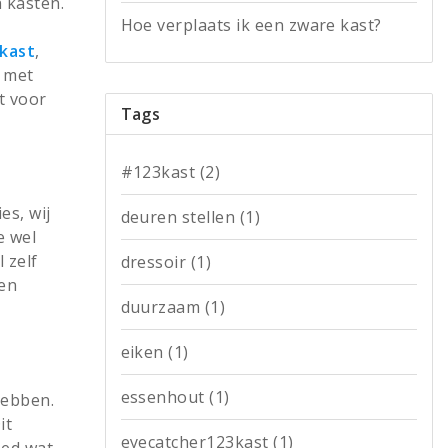
 kasten.
Hoe verplaats ik een zware kast?
kast
,
t met
t voor
Tags
#123kast
(2)
es, wij
deuren stellen
(1)
e wel
 zelf
dressoir
(1)
 en
duurzaam
(1)
eiken
(1)
essenhout
(1)
hebben.
it
eyecatcher123kast
(1)
oed wat