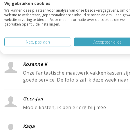
Wij gebruiken cookies
prachtige kast op maat deze zomer, let’s do it! Benie
We kunnen deze plaatsen voor analyse van onze bezoekersgegevens, om o
kasten op maat
!
website te verbeteren, gepersonaliseerde inhoud te tonen en om u een gew
website-ervaring te bieden. Voor meer informatie over de cookies die we
gebruiken opent u de instellingen.
Nee, pas aan
Accepteer alles
Reacties
Rosanne K
Onze fantastische maatwerk vakkenkasten zijn g
goede service. De foto's zal ik deze week naar 
Geer-Jan
Mooie kasten, ik ben er erg blij mee
Katja