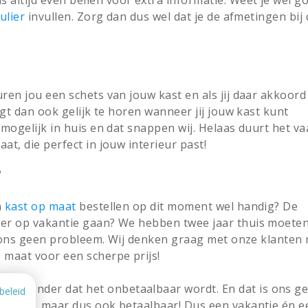
ulier
invullen. Zorg dan dus wel dat je de afmetingen bij
uren jou een schets van jouw kast en als jij daar akkoord
ijgt dan ook gelijk te horen wanneer jij jouw kast kunt
 mogelijk in huis en dat snappen wij. Helaas duurt het va
at, die perfect in jouw interieur past!
?
n
kast op maat
bestellen op dit moment wel handig? De
kker op vakantie gaan? We hebben twee jaar thuis moeten
bij ons geen probleem. Wij denken graag met onze klanten
 maat voor een scherpe prijs!
ren zonder dat het onbetaalbaar wordt. En dat is ons ge
beleid
ijgbaar, maar dus ook betaalbaar! Dus een vakantie én e