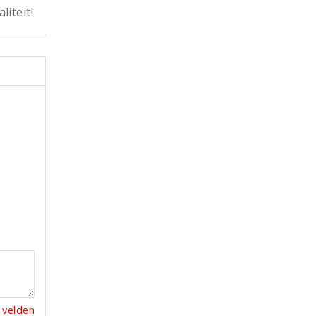
iteit!
 velden