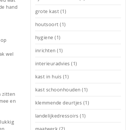
 de hand
grote kast
(1)
houtsoort
(1)
hygiene
(1)
 op
inrichten
(1)
ak wel
interieuradvies
(1)
kast in huis
(1)
kast schoonhouden
(1)
 zitten
 mee en
klemmende deurtjes
(1)
landelijkedressoirs
(1)
lukkig
maatwerk
(2)
en