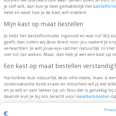
je zelf wilt, dan kun je heel gemakkelijk het
bestelform
hebt en weet hoe je de kast wilt indelen!
Mijn kast op maat bestellen
Je hebt het bestelformulier ingevuld en wat nu? Wij st
geeft, dan zullen wij deze direct voor jou maken! Je kr
verwachten. Je wilt jouw eye-catcher natuurlijk zo snel
vier tot zes weken. Maar, dan heb je wel een kast op ma
Een kast op maat bestellen verstandig
Hartstikke leuk natuurlijk deze informatie, maar is ee
zomervakantie komt eraan en misschien wil jij wel le
en je wilt er vast lekker op uit. Nou dat is gelukkig 
daarom kun je bij ons terecht voor
kwaliteitskasten
op
We zijn op zoek gegaan hoe we
maatwerk
kunnen leve
Privacy
gelukt! Daarom is onze gehele collectie op maat verkr