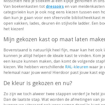
Misschien heb je stiekem al een kijkje genomen in on
Van boekenkasten tot
dressoirs
en van meidenkasten
categorieën kun je ook nog eens kiezen tussen een ho
dan kun je gaan voor een sfeervolle bibliotheekkast m
open vakken, lades, deuren én stijlvolle ladder. Een bo
het kiezen!
Mijn gekozen kast op maat laten make
Bovenstaand is natuurlijk heel fijn, maar kan het ook
kunnen je altijd helpen
de ideale kast
te vinden. Kom je 
een keuze kunnen maken, dan komt de volgende stap! V
kiezen. We hebben verschillende
RAL-kleuren
waar je u
helemaal naar jouw wens! Hierdoor past jouw kast eigen
De kleur is gekozen en nu?
Zo zijn we toch alweer twee stappen verder! Je hebt jo
Dan de laatste stap. Wat worden de afmetingen van jou
kunnen we uiteraard ook weer samen doen! Je kunt ons 