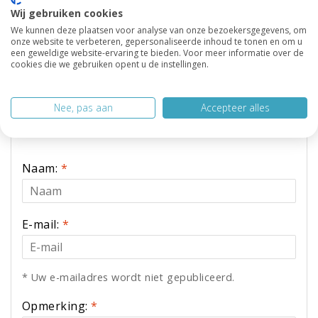
Wij gebruiken cookies
Reacties
We kunnen deze plaatsen voor analyse van onze bezoekersgegevens, om
onze website te verbeteren, gepersonaliseerde inhoud te tonen en om u
een geweldige website-ervaring te bieden. Voor meer informatie over de
cookies die we gebruiken opent u de instellingen.
Wees de eerste om te reageren...
Nee, pas aan
Accepteer alles
Laat een reactie achter
Naam:
*
E-mail:
*
* Uw e-mailadres wordt niet gepubliceerd.
Opmerking:
*