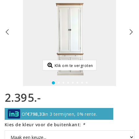
Klik om te vergroten
2.395.-
Of
€798,33
in 3 termijnen, 0% rente.
Kies de kleur voor de buitenkant:
*