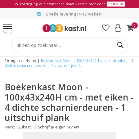
5% korting op alle standaard maat kasten met code
123PRIDE
Snelle levering (4-12 weken)
0
Menu
Terug naar Home
|
Boekenkast Moon - 100x43x240H cm - met eiken - 4
dichte scharnierdeuren - 1 uitschuif plank
Boekenkast Moon -
100x43x240H cm - met eiken -
4 dichte scharnierdeuren - 1
uitschuif plank
|
Merk:
123kast
Schrijf je eigen review