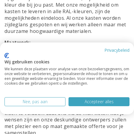
kleur die bij jou past. Met onze mogelijkheid om
kasten te leveren in alle RAL-kleuren, zijn de
mogelijkheden eindeloos. Al onze kasten worden
zijdeglans gespoten en wij werken alleen maar met
duurzame hoogwaardige materialen.
Maatwerk:
Privacybeleid
We begrijpen dat elk huis uniek is en dat
standaardmaten niet altijd aan jouw specifieke
Wij gebruiken cookies
behoeften voldoen. Daarom bieden wij de
We kunnen deze plaatsen voor analyse van onze bezoekersgegevens, om
mogelijkheid om al onze kasten op maat te laten
onze website te verbeteren, gepersonaliseerde inhoud te tonen en om u
een geweldige website-ervaring te bieden. Voor meer informatie over de
maken, zodat je een perfect passende oplossing
cookies die we gebruiken opent u de instellingen.
krijgt die volledig aan jouw wensen voldoet. Of je nu
een kast nodig hebt voor een kleine ruimte, een
ongebruikelijke hoek of juist een grote
Nee, pas aan
Accepteer alles
opbergbehoefte hebt, wij staan klaar om aan jouw
eisen te voldoen. Laat ons via de mail weten wat je
wensen zijn en onze deskundige ontwerpers zullen
met plezier een op maat gemaakte offerte voor je
samenstellen.