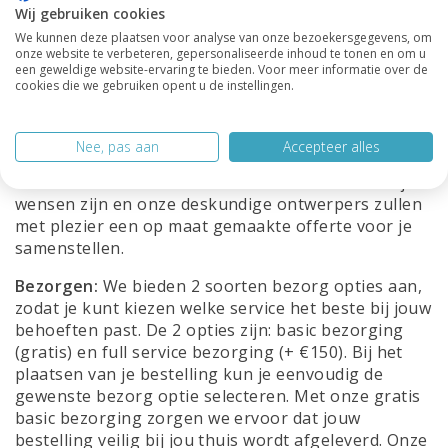
standaardmaten niet altijd aan jouw specifieke
Wij gebruiken cookies
behoeften voldoen. Daarom bieden wij de
We kunnen deze plaatsen voor analyse van onze bezoekersgegevens, om
mogelijkheid om al onze kasten op maat te laten
onze website te verbeteren, gepersonaliseerde inhoud te tonen en om u
maken, zodat je een perfect passende oplossing
een geweldige website-ervaring te bieden. Voor meer informatie over de
cookies die we gebruiken opent u de instellingen.
krijgt die volledig aan jouw wensen voldoet. Of je nu
een kast nodig hebt voor een kleine ruimte, een
ongebruikelijke hoek of juist een grote
Nee, pas aan
Accepteer alles
opbergbehoefte hebt, wij staan klaar om aan jouw
eisen te voldoen. Laat ons via de mail weten wat je
wensen zijn en onze deskundige ontwerpers zullen
met plezier een op maat gemaakte offerte voor je
samenstellen.
Bezorgen:
We bieden 2 soorten bezorg opties aan,
zodat je kunt kiezen welke service het beste bij jouw
behoeften past. De 2 opties zijn: basic bezorging
(gratis) en full service bezorging (+ €150). Bij het
plaatsen van je bestelling kun je eenvoudig de
gewenste bezorg optie selecteren. Met onze gratis
basic bezorging zorgen we ervoor dat jouw
bestelling veilig bij jou thuis wordt afgeleverd. Onze