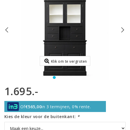
Klik om te vergroten
1.695.-
Of
€565,00
in 3 termijnen, 0% rente.
Kies de kleur voor de buitenkant:
*