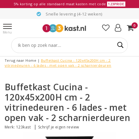
5% korting op alle standaard maat kasten met code
123PRIDE
Snelle levering (4-12 weken)
0
Menu
Terug naar Home
|
Buffetkast Cucina - 120x45x200H cm - 2
vitrinedeuren - 6 lades - met open vak - 2 scharnierdeuren
Buffetkast Cucina -
120x45x200H cm - 2
vitrinedeuren - 6 lades - met
open vak - 2 scharnierdeuren
|
Merk:
123kast
Schrijf je eigen review