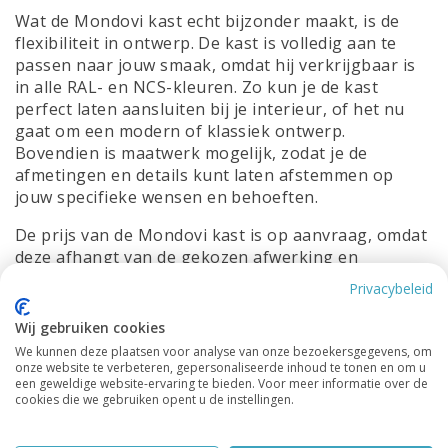
Wat de Mondovi kast echt bijzonder maakt, is de
flexibiliteit in ontwerp. De kast is volledig aan te
passen naar jouw smaak, omdat hij verkrijgbaar is
in alle RAL- en NCS-kleuren. Zo kun je de kast
perfect laten aansluiten bij je interieur, of het nu
gaat om een modern of klassiek ontwerp.
Bovendien is maatwerk mogelijk, zodat je de
afmetingen en details kunt laten afstemmen op
jouw specifieke wensen en behoeften.
De prijs van de Mondovi kast is op aanvraag, omdat
deze afhangt van de gekozen afwerking en
eventuele maatwerkaanpassingen. Dit maakt het
Privacybeleid
mogelijk om een unieke kast samen te stellen die
perfect bij jouw ruimte past. Neem gerust contact
Wij gebruiken cookies
met ons op voor meer informatie of om een
We kunnen deze plaatsen voor analyse van onze bezoekersgegevens, om
vrijblijvende offerte te ontvangen.
onze website te verbeteren, gepersonaliseerde inhoud te tonen en om u
een geweldige website-ervaring te bieden. Voor meer informatie over de
cookies die we gebruiken opent u de instellingen.
Afmetingen:
Breedte: 400cm