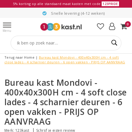
5% korting op alle standaard maat kasten met code
123PRIDE
Snelle levering (4-12 weken)
0
Menu
Terug naar Home
|
Bureau kast Mondovi - 400x40x300H cm - 4 soft
close lades - 4 scharnier deuren - 6 open vakken - PRIJS OP AANVRAAG
Bureau kast Mondovi -
400x40x300H cm - 4 soft close
lades - 4 scharnier deuren - 6
open vakken - PRIJS OP
AANVRAAG
|
Merk:
123kast
Schrijf je eigen review