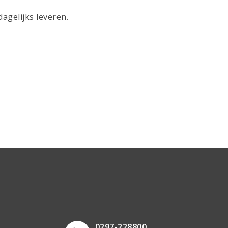
agelijks leveren.
0297-228800