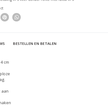
uct
EWS
BESTELLEN EN BETALEN
 4 cm
eploze
ag.
t aan
 maken