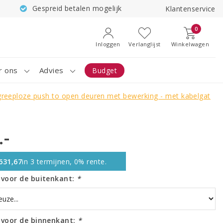
Gespreid betalen mogelijk
Klantenservice
0
Inloggen
Verlanglijst
Winkelwagen
r ons
Advies
Budget
5 greeploze push to open deuren met bewerking - met kabelgat
.-
631,67
in 3 termijnen, 0% rente.
r voor de buitenkant:
*
r voor de binnenkant:
*