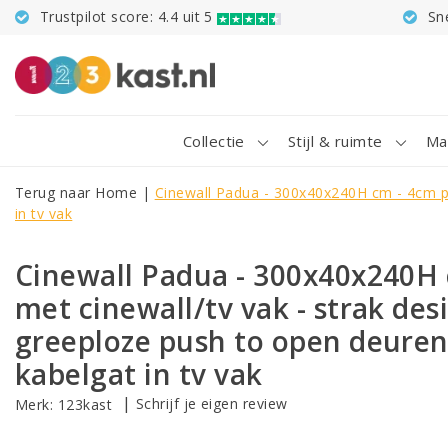
Trustpilot score: 4.4 uit 5
Sn
Collectie
Stijl & ruimte
Ma
Terug naar Home
|
Cinewall Padua - 300x40x240H cm - 4cm pla
in tv vak
Cinewall Padua - 300x40x240H 
met cinewall/tv vak - strak des
greeploze push to open deure
kabelgat in tv vak
|
Schrijf je eigen review
Merk:
123kast