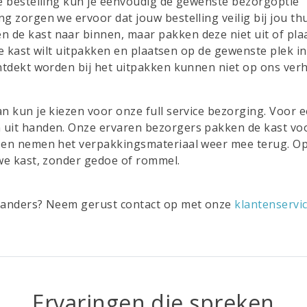
 je bestelling kun je eenvoudig de gewenste bezorgoptie
g zorgen we ervoor dat jouw bestelling veilig bij jou th
 de kast naar binnen, maar pakken deze niet uit of pla
 de kast wilt uitpakken en plaatsen op de gewenste plek in
ontdekt worden bij het uitpakken kunnen niet op ons ver
an kun je kiezen voor onze full service bezorging. Voor 
 uit handen. Onze ervaren bezorgers pakken de kast voo
ie en nemen het verpakkingsmateriaal weer mee terug. O
uwe kast, zonder gedoe of rommel.
ts anders? Neem gerust contact op met onze
klantenservi
Ervaringen die spreken