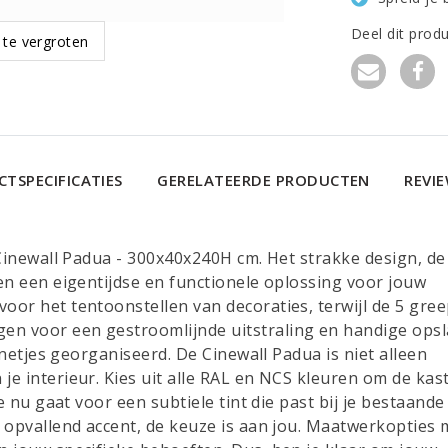
Deel dit prod
 te vergroten
TSPECIFICATIES
GERELATEERDE PRODUCTEN
REVI
 Cinewall Padua - 300x40x240H cm. Het strakke design, de
en een eigentijdse en functionele oplossing voor jouw
oor het tentoonstellen van decoraties, terwijl de 5 gre
n voor een gestroomlijnde uitstraling en handige opsl
s netjes georganiseerd. De Cinewall Padua is niet alleen
e interieur. Kies uit alle RAL en NCS kleuren om de kas
e nu gaat voor een subtiele tint die past bij je bestaande
n opvallend accent, de keuze is aan jou. Maatwerkopties