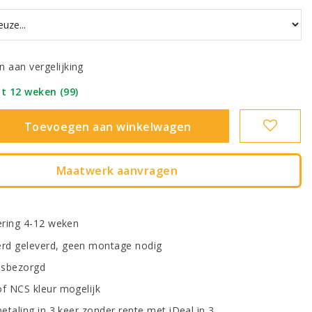
 aan vergelijking
ot 12 weken (99)
|
Toevoegen aan winkelwagen
Maatwerk aanvragen
vering 4-12 weken
d geleverd, geen montage nodig
uisbezorgd
of NCS kleur mogelijk
betaling in 3 keer zonder rente met iDeal in 3