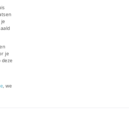
uis
atsen
 je
haald
een
r je
p deze
ce
, we