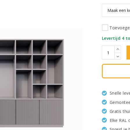
Toevoegen
Levertijd 4 t
Snelle le
Gemonteer
Gratis th
Elke RAL 
Spreid je 