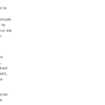
m te
 smaak
 te
eur die
n
ke
,
 kast
ebt,
ze
 jouw
ce