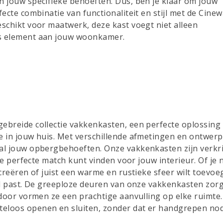
n jouw specifieke behoeften. Dus, ben je klaar om jouw
ecte combinatie van functionaliteit en stijl met de Cinew
eschikt voor maatwerk, deze kast voegt niet alleen
ds element aan jouw woonkamer.
gebreide collectie vakkenkasten, een perfecte oplossing
e in jouw huis. Met verschillende afmetingen en ontwer
 al jouw opbergbehoeften. Onze vakkenkasten zijn verkr
 de perfecte match kunt vinden voor jouw interieur. Of je
 creëren of juist een warme en rustieke sfeer wilt toevoe
ijl past. De greeploze deuren van onze vakkenkasten zor
rdoor vormen ze een prachtige aanvulling op elke ruimte.
eloos openen en sluiten, zonder dat er handgrepen no