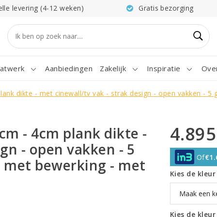
elle levering (4-12 weken)
Gratis bezorging
atwerk
Aanbiedingen
Zakelijk
Inspiratie
Ove
nk dikte - met cinewall/tv vak - strak design - open vakken - 
4.895
cm - 4cm plank dikte -
ign - open vakken - 5
Of
€1.
n met bewerking - met
Kies de kleu
Kies de kleu