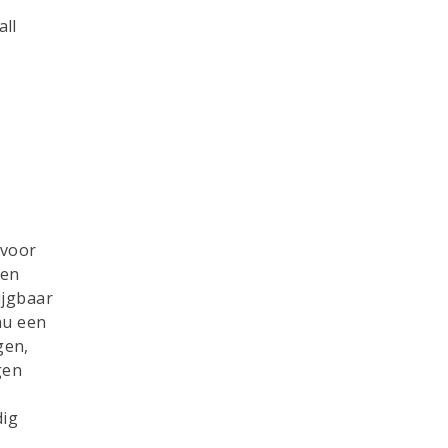
all
 voor
pen
ijgbaar
 nu een
gen,
gen
dig