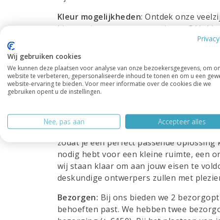
Kleur mogelijkheden
: Ontdek onze veelzi
kiezen uit een groot assortiment
RAL-kle
Privacy
verschillende kleur kan geven. Bij ons k
en interieurvoorkeuren. Of je nu op zoek
Wij gebruiken cookies
maken of juist een subtiele tint wilt die v
We kunnen deze plaatsen voor analyse van onze bezoekersgegevens, om o
bij jou past. Met onze mogelijkheid om ka
website te verbeteren, gepersonaliseerde inhoud te tonen en om u een gew
website-ervaring te bieden. Voor meer informatie over de cookies die we
eindeloos. Al onze kasten worden zijdeg
gebruiken opent u de instellingen.
hoogwaardige materialen.
Maatwerk:
We begrijpen dat elk huis unie
Nee, pas aan
Accepteer alles
behoeften voldoen. Daarom bieden wij de
zodat je een perfect passende oplossing k
nodig hebt voor een kleine ruimte, een o
wij staan klaar om aan jouw eisen te vold
deskundige ontwerpers zullen met plezie
Bezorgen:
Bij ons bieden we 2 bezorgopti
behoeften past. We hebben twee bezorgopt