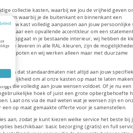
jdige collectie kasten, waarbij we jou de vrijheid geven o
uren
en waarbij je de buitenkant en binnenkant een
beleid
un je jouw kast volledig aanpassen aan jouw persoonlijke
 bent naar een opvallende accentkleur om een statement
olledig opgaat in je bestaande interieur, wij hebben de kl
nze
sten te leveren in alle RAL-kleuren, zijn de mogelijkhede
eldige
lans gespoten en wij werken alleen maar met duurzame
k is en dat standaardmaten niet altijd aan jouw specifie
 mogelijkheid om al onze kasten op maat te laten maken
rijgt die volledig aan jouw wensen voldoet. Of je nu een
ngebruikelijke hoek of juist een grote opbergbehoefte h
oen. Laat ons via de mail weten wat je wensen zijn en on
r een op maat gemaakte offerte voor je samenstellen.
es aan, zodat je kunt kiezen welke service het beste bij
ies beschikbaar: basic bezorging (gratis) en full servi