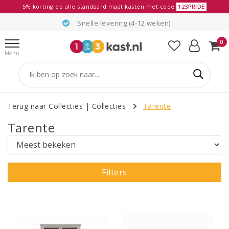
5% korting op alle standaard maat kasten met code
123PRIDE
Snelle levering (4-12 weken)
0
Menu
Terug naar Collecties
|
Collecties
Tarente
Tarente
Filters