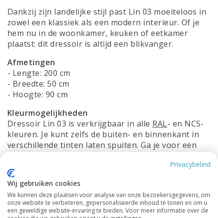
Dankzij zijn landelijke stijl past Lin 03 moeiteloos in
zowel een klassiek als een modern interieur. Of je
hem nu in de woonkamer, keuken of eetkamer
plaatst: dit dressoir is altijd een blikvanger.
Afmetingen
- Lengte: 200 cm
- Breedte: 50 cm
- Hoogte: 90 cm
Kleurmogelijkheden
Dressoir Lin 03 is verkrijgbaar in alle
RAL
- en NCS-
kleuren. Je kunt zelfs de buiten- en binnenkant in
verschillende tinten laten spuiten. Ga je voor een
subtiele tint die mooi opgaat in je interieur, of kies
Privacybeleid
je juist voor een opvallende kleur waarmee je een
statement maakt? Alles is mogelijk.
Wij gebruiken cookies
Maatwerk
We kunnen deze plaatsen voor analyse van onze bezoekersgegevens, om
onze website te verbeteren, gepersonaliseerde inhoud te tonen en om u
Heb je liever een kast op maat? Geen probleem! Wij
een geweldige website-ervaring te bieden. Voor meer informatie over de
maken Dressoir Lin 03 volledig passend voor jouw