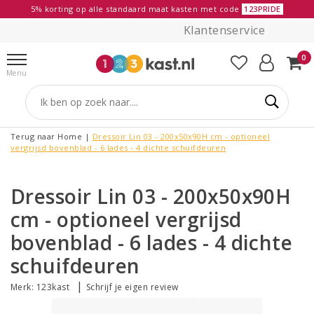
5% korting op alle standaard maat kasten met code
123PRIDE
Klantenservice
0
Menu
Terug naar Home
|
Dressoir Lin 03 - 200x50x90H cm - optioneel
vergrijsd bovenblad - 6 lades - 4 dichte schuifdeuren
Dressoir Lin 03 - 200x50x90H
cm - optioneel vergrijsd
bovenblad - 6 lades - 4 dichte
schuifdeuren
|
Merk:
123kast
Schrijf je eigen review