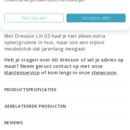
cookies die we gebruiken opent u de instellingen.
ruimte en wensen. Of het nu gaat om een kleine
hoek, een lange wand of een specifieke indeling –
Nee, pas aan
Accepteer alles
ons vakmanschap zorgt altijd voor de perfecte
oplossing.
Met Dressoir Lin 03 haal je niet alleen extra
opbergruimte in huis, maar ook een stijlvol
meubelstuk dat jarenlang meegaat.
Heb je vragen over dit dressoir of wil je advies op
maat? Neem gerust contact op met onze
klantenservice
of kom langs in onze
showroom
.
PRODUCTSPECIFICATIES
GERELATEERDE PRODUCTEN
REVIEWS