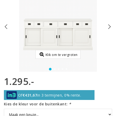
Klik om te vergroten
1.295.-
Of
€431,67
in 3 termijnen, 0% rente.
Kies de kleur voor de buitenkant:
*