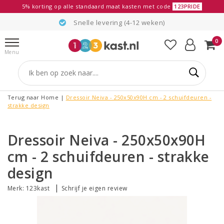
5% korting op alle standaard maat kasten met code
123PRIDE
Snelle levering (4-12 weken)
0
Menu
Terug naar Home
|
Dressoir Neiva - 250x50x90H cm - 2 schuifdeuren -
strakke design
Dressoir Neiva - 250x50x90H
cm - 2 schuifdeuren - strakke
design
|
Merk:
123kast
Schrijf je eigen review