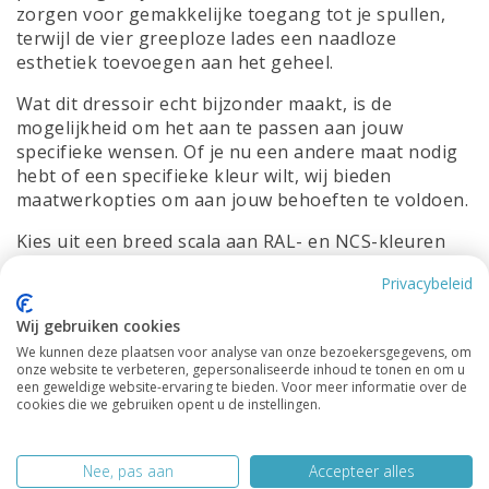
zorgen voor gemakkelijke toegang tot je spullen,
terwijl de vier greeploze lades een naadloze
esthetiek toevoegen aan het geheel.
Wat dit dressoir echt bijzonder maakt, is de
mogelijkheid om het aan te passen aan jouw
specifieke wensen. Of je nu een andere maat nodig
hebt of een specifieke kleur wilt, wij bieden
maatwerkopties om aan jouw behoeften te voldoen.
Kies uit een breed scala aan RAL- en NCS-kleuren
om het Dressoir Neiva aan te passen aan jouw
Privacybeleid
persoonlijke stijl en interieur. Creëer een ruimte die
zowel functioneel als elegant is met dit prachtige
Wij gebruiken cookies
dressoir.
We kunnen deze plaatsen voor analyse van onze bezoekersgegevens, om
onze website te verbeteren, gepersonaliseerde inhoud te tonen en om u
Afmetingen:
een geweldige website-ervaring te bieden. Voor meer informatie over de
cookies die we gebruiken opent u de instellingen.
Breedte: 250cm
Diepte: 50cm
Nee, pas aan
Accepteer alles