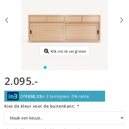
Klik om te vergroten
2.095.-
Of
€698,33
in 3 termijnen, 0% rente.
Kies de kleur voor de buitenkant:
*