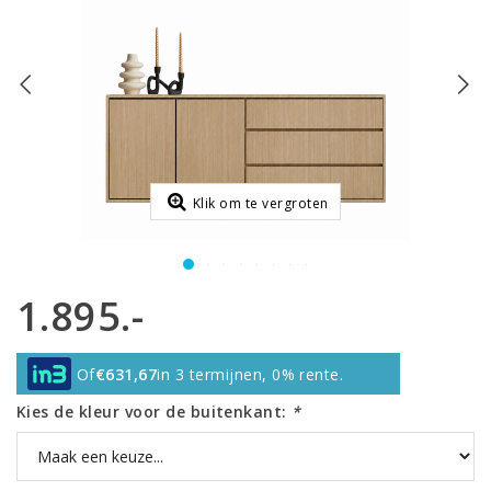
Klik om te vergroten
1.895.-
Of
€631,67
in 3 termijnen, 0% rente.
Kies de kleur voor de buitenkant:
*