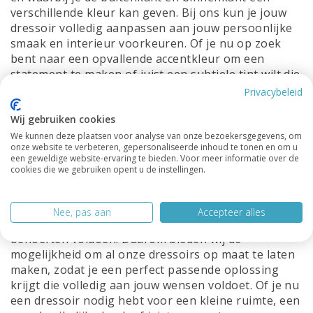
verschillende kleur kan geven. Bij ons kun je jouw
dressoir volledig aanpassen aan jouw persoonlijke
smaak en interieur voorkeuren. Of je nu op zoek
bent naar een opvallende accentkleur om een
statement te maken of juist een subtiele tint wilt die
volledig opgaat in je bestaande interieur, wij
Privacybeleid
hebben de kleur die bij jou past. Met onze
Wij gebruiken cookies
mogelijkheid om kasten te leveren in alle RAL-
kleuren, zijn de mogelijkheden eindeloos. Al onze
We kunnen deze plaatsen voor analyse van onze bezoekersgegevens, om
onze website te verbeteren, gepersonaliseerde inhoud te tonen en om u
kasten worden zijdeglans gespoten en wij werken
een geweldige website-ervaring te bieden. Voor meer informatie over de
alleen maar met duurzame hoogwaardige
cookies die we gebruiken opent u de instellingen.
materialen.
Maatwerk:
We begrijpen dat elk huis uniek is en dat
Nee, pas aan
Accepteer alles
standaardmaten niet altijd aan jouw specifieke
behoeften voldoen. Daarom bieden wij de
mogelijkheid om al onze dressoirs op maat te laten
maken, zodat je een perfect passende oplossing
krijgt die volledig aan jouw wensen voldoet. Of je nu
een dressoir nodig hebt voor een kleine ruimte, een