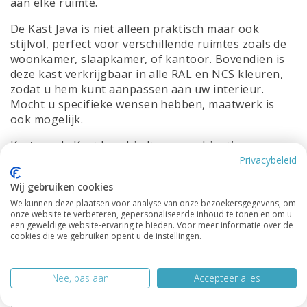
aan elke ruimte.
De Kast Java is niet alleen praktisch maar ook
stijlvol, perfect voor verschillende ruimtes zoals de
woonkamer, slaapkamer, of kantoor. Bovendien is
deze kast verkrijgbaar in alle RAL en NCS kleuren,
zodat u hem kunt aanpassen aan uw interieur.
Mocht u specifieke wensen hebben, maatwerk is
ook mogelijk.
Kortom, de Kast Java biedt een combinatie van
functionaliteit en esthetiek, wat hem tot een
Privacybeleid
waardevolle aanvulling op uw interieur maakt.
Wij gebruiken cookies
Afmetingen:
We kunnen deze plaatsen voor analyse van onze bezoekersgegevens, om
onze website te verbeteren, gepersonaliseerde inhoud te tonen en om u
een geweldige website-ervaring te bieden. Voor meer informatie over de
Breedte: 60cm
cookies die we gebruiken opent u de instellingen.
Diepte: 40cm
Nee, pas aan
Accepteer alles
Hoogte: 210cm
Heb je vragen over deze kast of over iets anders?