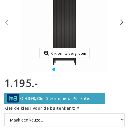
Klik om te vergroten
1.195.-
Of
€398,33
in 3 termijnen, 0% rente.
Kies de kleur voor de buitenkant:
*