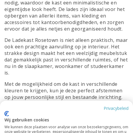
nodig, waardoor de kast een minimalistische en
eigentijdse look heeft. De lades zijn ideaal voor het
opbergen van allerlei items, van kleding en
accessoires tot kantoorbenodigdheden, en zorgen
ervoor dat je alles netjes en georganiseerd houdt.
De Ladekast Rosetown is niet alleen praktisch, maar
ook een prachtige aanvulling op je interieur. Het
strakke design maakt het een veelzijdig meubelstuk
dat gemakkelijk past in verschillende ruimtes, of het
nu in de slaapkamer, woonkamer of studeerkamer
is.
Met de mogelijkheid om de kast in verschillende
kleuren te krijgen, kun je deze perfect afstemmen
op jouw persoonlijke stijl en bestaande inrichting.
De hoogwaardige materialen en afwerking
Privacybeleid
garanderen dat de kast niet alleen mooi is, maar
ook duurzaam en lang meegaat.
Wij gebruiken cookies
We kunnen deze plaatsen voor analyse van onze bezoekersgegevens, om
Met de Ladekast Rosetown haal je een stijlvolle en
onze website te verbeteren, gepersonaliseerde inhoud te tonen en om u