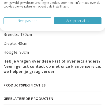
functionele opbergoplossing in huis die bijdraagt
een geweldige website-ervaring te bieden. Voor meer informatie over de
aan een georganiseerde en moderne leefomgeving.
cookies die we gebruiken opent u de instellingen.
Ontdek de mogelijkheden en geef je ruimte een
frisse, eigentijdse uitstraling!
Nee, pas aan
Accepteer alles
Afmetingen:
Breedte: 180cm
Diepte: 40cm
Hoogte: 90cm
Heb je vragen over deze kast of over iets anders?
Neem gerust contact op met onze
klantenservice
,
we helpen je graag verder.
PRODUCTSPECIFICATIES
GERELATEERDE PRODUCTEN