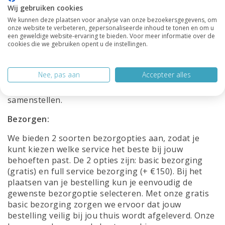
mogelijkheid om al onze kasten op maat te laten
Wij gebruiken cookies
maken, zodat je een perfect passende oplossing
We kunnen deze plaatsen voor analyse van onze bezoekersgegevens, om
krijgt die volledig aan jouw wensen voldoet. Of je nu
onze website te verbeteren, gepersonaliseerde inhoud te tonen en om u
een kast nodig hebt voor een kleine ruimte, een
een geweldige website-ervaring te bieden. Voor meer informatie over de
ongebruikelijke hoek of juist een grote
cookies die we gebruiken opent u de instellingen.
opbergbehoefte hebt, wij staan klaar om aan jouw
eisen te voldoen. Laat ons via de mail weten wat je
Nee, pas aan
Accepteer alles
wensen zijn en onze deskundige ontwerpers zullen
met plezier een op maat gemaakte offerte voor je
samenstellen.
Bezorgen:
We bieden 2 soorten bezorgopties aan, zodat je
kunt kiezen welke service het beste bij jouw
behoeften past. De 2 opties zijn: basic bezorging
(gratis) en full service bezorging (+ €150). Bij het
plaatsen van je bestelling kun je eenvoudig de
gewenste bezorgoptie selecteren. Met onze gratis
basic bezorging zorgen we ervoor dat jouw
bestelling veilig bij jou thuis wordt afgeleverd. Onze