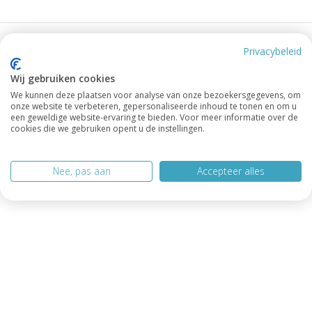
Privacybeleid
Ervaringen die spreken
Wij gebruiken cookies
We kunnen deze plaatsen voor analyse van onze bezoekersgegevens, om
Onze happy customers tonen het vertrouwen en de
onze website te verbeteren, gepersonaliseerde inhoud te tonen en om u
tevredenheid die we dagelijks leveren.
een geweldige website-ervaring te bieden. Voor meer informatie over de
cookies die we gebruiken opent u de instellingen.
Nee, pas aan
Accepteer alles