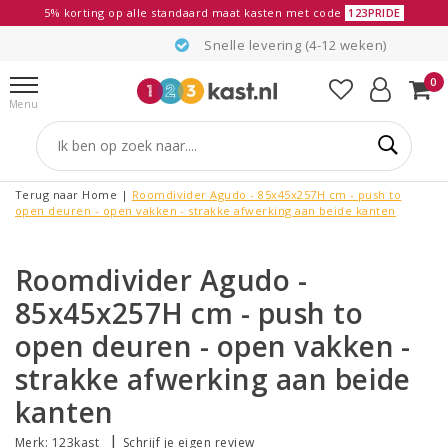
5% korting op alle standaard maat kasten met code
123PRIDE
Snelle levering (4-12 weken)
0
Menu
Terug naar Home
|
Roomdivider Agudo - 85x45x257H cm - push to
open deuren - open vakken - strakke afwerking aan beide kanten
Roomdivider Agudo -
85x45x257H cm - push to
open deuren - open vakken -
strakke afwerking aan beide
kanten
|
Merk:
123kast
Schrijf je eigen review