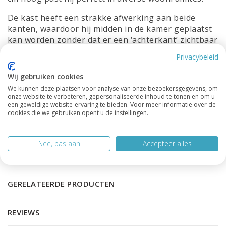
De kast heeft een strakke afwerking aan beide
kanten, waardoor hij midden in de kamer geplaatst
kan worden zonder dat er een ‘achterkant’ zichtbaar
is. De
open vakken
zijn ideaal om boeken, planten
Privacybeleid
of decoratie in te zetten, terwijl de
push-to-open
deuren
zorgen voor praktische opbergruimte
Wij gebruiken cookies
zonder zichtbare grepen.
We kunnen deze plaatsen voor analyse van onze bezoekersgegevens, om
onze website te verbeteren, gepersonaliseerde inhoud te tonen en om u
Minimalistisch, stijlvol en functioneel – de
een geweldige website-ervaring te bieden. Voor meer informatie over de
cookies die we gebruiken opent u de instellingen.
Roomdivider Agudo is dé kast voor een moderne en
opgeruimde uitstraling in huis.
Nee, pas aan
Accepteer alles
PRODUCTSPECIFICATIES
GERELATEERDE PRODUCTEN
REVIEWS