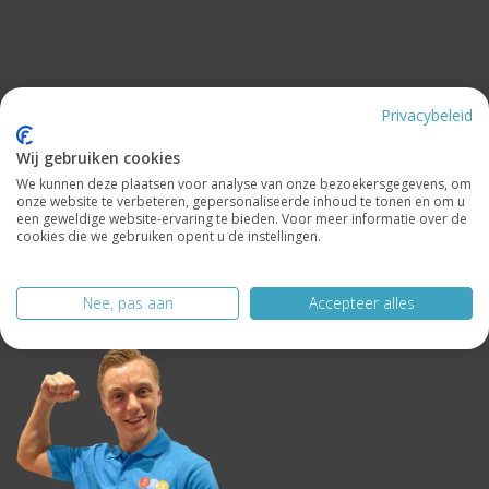
Categorieën
Privacybeleid
Openingstijden winkel
Wij gebruiken cookies
We kunnen deze plaatsen voor analyse van onze bezoekersgegevens, om
onze website te verbeteren, gepersonaliseerde inhoud te tonen en om u
Contact
een geweldige website-ervaring te bieden. Voor meer informatie over de
cookies die we gebruiken opent u de instellingen.
Volg ons
Nee, pas aan
Accepteer alles