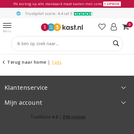
5% korting op alle standaard maat kasten met code
123PRIDE
Trustpilot score: 4.4 uit 5
0
Menu
Terug naar home
|
Tags
Klantenservice
Mijn account