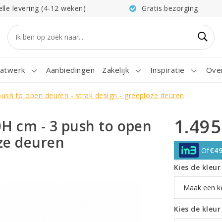
elle levering (4-12 weken)
Gratis bezorging
atwerk
Aanbiedingen
Zakelijk
Inspiratie
Ove
push to open deuren - strak design - greeploze deuren
1.495
0H cm - 3 push to open
oze deuren
Of
€49
Kies de kleu
Kies de kleu