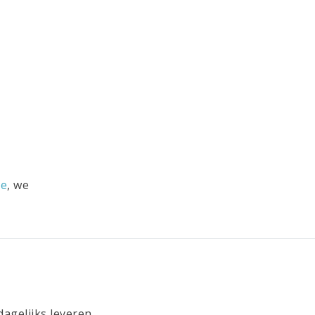
ce
, we
agelijks leveren.