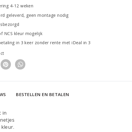
vering 4-12 weken
d geleverd, geen montage nodig
uisbezorgd
of NCS kleur mogelijk
betaling in 3 keer zonder rente met iDeal in 3
uct
EWS
BESTELLEN EN BETALEN
 in
netjes
 kleur.