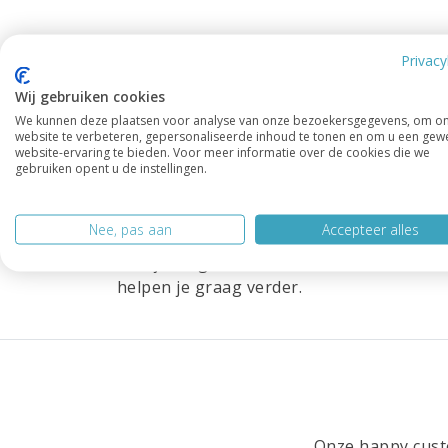
Privacy
Afmetingen:
Wij gebruiken cookies
Breedte: 180 cm
We kunnen deze plaatsen voor analyse van onze bezoekersgegevens, om o
website te verbeteren, gepersonaliseerde inhoud te tonen en om u een gew
Diepte: 45 cm
website-ervaring te bieden. Voor meer informatie over de cookies die we
gebruiken opent u de instellingen.
Hoogte: 60 cm
Nee, pas aan
Accepteer alles
Heb je vragen over deze kast of over ie
helpen je graag verder.
Onze happy custo