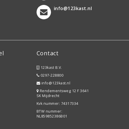
info@123kast.nl
el
Contact
123kast B.V.
0297-228800
info@123kast.nl
Rendementsweg 12 F 3641
SK Mijdrecht
Kvk nummer: 74317334
BTW nummer:
NL859852386B01