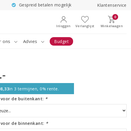
Gespreid betalen mogelijk
Klantenservice
0
Inloggen
Verlanglijst
Winkelwagen
r ons
Advies
Budget
.-
8,33
in 3 termijnen, 0% rente.
r voor de buitenkant:
*
r voor de binnenkant:
*