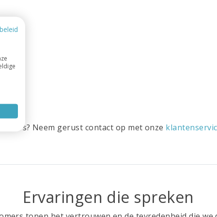
beleid
nze
eldige
ts anders? Neem gerust contact op met onze
klantenservi
Ervaringen die spreken
mers tonen het vertrouwen en de tevredenheid die we d