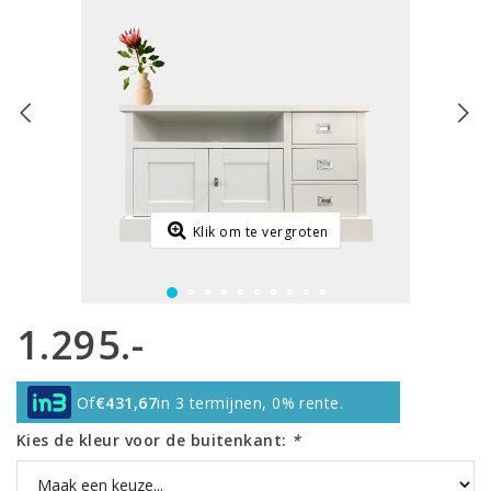
Klik om te vergroten
1.295.-
Of
€431,67
in 3 termijnen, 0% rente.
Kies de kleur voor de buitenkant:
*