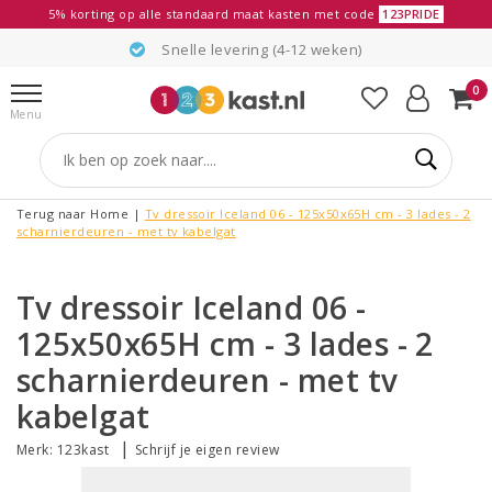
5% korting op alle standaard maat kasten met code
123PRIDE
Snelle levering (4-12 weken)
0
Menu
Terug naar Home
|
Tv dressoir Iceland 06 - 125x50x65H cm - 3 lades - 2
scharnierdeuren - met tv kabelgat
Tv dressoir Iceland 06 -
125x50x65H cm - 3 lades - 2
scharnierdeuren - met tv
kabelgat
|
Merk:
123kast
Schrijf je eigen review