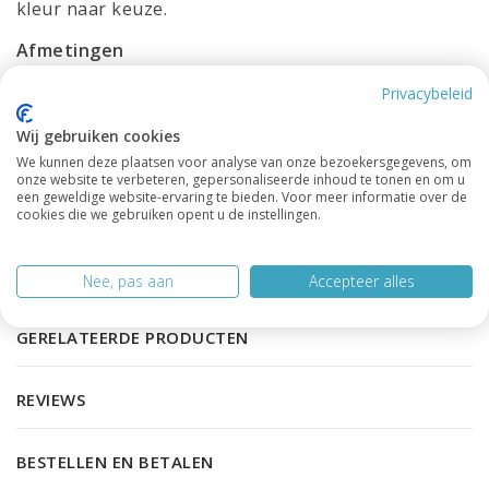
kleur naar keuze.
Afmetingen
Lengte: 125 cm
Privacybeleid
Breedte: 50 cm
Hoogte: 65 cm
Wij gebruiken cookies
Heb je vragen over deze kast of over iets anders?
We kunnen deze plaatsen voor analyse van onze bezoekersgegevens, om
onze website te verbeteren, gepersonaliseerde inhoud te tonen en om u
Neem gerust contact op met onze
klantenservice
,
een geweldige website-ervaring te bieden. Voor meer informatie over de
we helpen je graag verder.
cookies die we gebruiken opent u de instellingen.
PRODUCTSPECIFICATIES
Nee, pas aan
Accepteer alles
GERELATEERDE PRODUCTEN
REVIEWS
BESTELLEN EN BETALEN