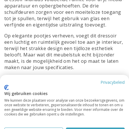
apparatuur en opbergbehoeften. De drie
schuifdeuren zorgen voor een moeiteloze toegang
tot je spullen, terwijl het gebruik van glas een
verfijnde en eigentijdse uitstraling toevoegt.
Op elegante pootjes verheven, voegt dit dressoir
een luchtig en ruimtelijk gevoel toe aan je interieur,
terwijl het strakke design een tijdloze esthetiek
belooft. Maar wat dit meubelstuk echt bijzonder
maakt, is de mogelijkheid om het op maat te laten
maken naar jouw specificaties.
Personaliseer het TV dressoir Manaus met een
Privacybeleid
uitgebreid scala aan RAL- en NCS-kleuren, zodat het
naadloos aansluit bij jouw interieurstijl. Creëer een
Wij gebruiken cookies
ruimte die zowel functioneel als esthetisch
We kunnen deze plaatsen voor analyse van onze bezoekersgegevens, om
bevredigend is met dit prachtige dressoir.
onze website te verbeteren, gepersonaliseerde inhoud te tonen en om u
een geweldige website-ervaring te bieden. Voor meer informatie over de
Afmetingen:
cookies die we gebruiken opent u de instellingen.
Breedte: 200cm