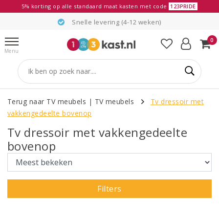
5% korting op alle standaard maat kasten met code
123PRIDE
Snelle levering (4-12 weken)
0
Menu
Terug naar TV meubels
|
TV meubels
Tv dressoir met
vakkengedeelte bovenop
Tv dressoir met vakkengedeelte
bovenop
Filters