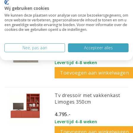
Wij gebruiken cookies
Toevoegen aan winkelwagen
We kunnen deze plaatsen voor analyse van onze bezoekersgegevens, om
onze website te verbeteren, gepersonaliseerde inhoud te tonen en om u
een geweldige website-ervaring te bieden. Voor meer informatie over de
cookies die we gebruiken opent u de instellingen.
vakkenkast/dressoir Albi
230cm
Nee, pas aan
Accepteer alles
3.495.-
Levertijd 4-8 weken
Toevoegen aan winkelwagen
Tv dressoir met vakkenkast
Limoges 350cm
4.795.-
Levertijd 4-8 weken
Toevoegen aan winkelwagen