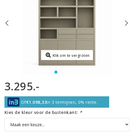
Klik om te vergroten
3.295.-
Of
€1.098,33
in 3 termijnen, 0% rente.
Kies de kleur voor de buitenkant:
*