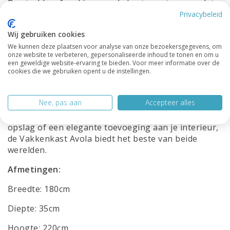
De strakke afwerking van de kast zorgt ervoor dat
deze in diverse omgevingen goed tot zijn recht
Privacybeleid
komt, van de woonkamer tot de slaapkamer, van de
Wij gebruiken cookies
hal tot een kantoorruimte. De Vakkenkast Avola
We kunnen deze plaatsen voor analyse van onze bezoekersgegevens, om
biedt niet alleen opbergruimte voor boeken,
onze website te verbeteren, gepersonaliseerde inhoud te tonen en om u
decoraties of documenten, maar kan ook dienen als
een geweldige website-ervaring te bieden. Voor meer informatie over de
een stijlvolle opbergoplossing voor andere items.
cookies die we gebruiken opent u de instellingen.
Door zijn tijdloze uitstraling en het gebruik van
hoogwaardige materialen is deze kast een
Nee, pas aan
Accepteer alles
investering die jarenlang meegaat. Of je nu op zoek
bent naar een functionele oplossing voor extra
opslag of een elegante toevoeging aan je interieur,
de Vakkenkast Avola biedt het beste van beide
werelden.
Afmetingen:
Breedte: 180cm
Diepte: 35cm
Hoogte: 220cm