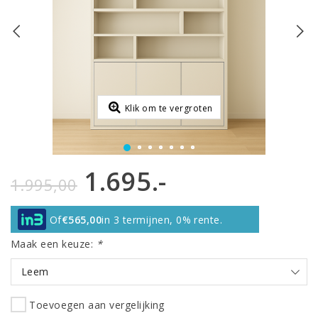
Klik om te vergroten
1.695.-
1.995,00
Of
€565,00
in 3 termijnen, 0% rente.
Maak een keuze:
*
Leem
Toevoegen aan vergelijking