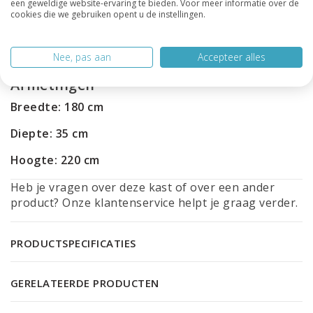
een geweldige website-ervaring te bieden. Voor meer informatie over de
De Vakkenkast Flachau 01 is leverbaar in vier
cookies die we gebruiken opent u de instellingen.
populaire kleuren:
RAL 9005 (zwart), RAL 9010 (wit), RAL 7044
(lichtgrijs) en LEEM.
Nee, pas aan
Accepteer alles
Afmetingen
Breedte: 180 cm
Diepte: 35 cm
Hoogte: 220 cm
Heb je vragen over deze kast of over een ander
product? Onze klantenservice helpt je graag verder.
PRODUCTSPECIFICATIES
GERELATEERDE PRODUCTEN