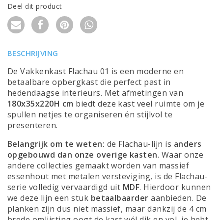
Deel dit product
BESCHRIJVING
De Vakkenkast Flachau 01 is een moderne en
betaalbare opbergkast die perfect past in
hedendaagse interieurs. Met afmetingen van
180x35x220H cm
biedt deze kast veel ruimte om je
spullen netjes te organiseren én stijlvol te
presenteren.
Belangrijk om te weten:
de Flachau-lijn is
anders
opgebouwd dan onze overige kasten
. Waar onze
andere collecties gemaakt worden van massief
essenhout met metalen versteviging, is de Flachau-
serie volledig vervaardigd uit
MDF
. Hierdoor kunnen
we deze lijn een stuk
betaalbaarder
aanbieden. De
planken zijn dus niet massief, maar dankzij de 4 cm
brede omlijsting oogt de kast wél dik en vol, je hebt