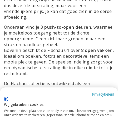
dus dezelfde uitstraling, maar voor een
vriendelijkere prijs. Je kan dat goed zien in de derde
afbeelding.
Onderaan vind je
3 push-to-open deuren
, waarmee
je moeiteloos toegang hebt tot de dichte
opbergruimte. Geen zichtbare grepen, maar een
strak en naadloos geheel.
Bovenin beschikt de Flachau 01 over
8 open vakken
,
ideaal om boeken, foto’s en decoratieve items een
mooie plek te geven. De speelse indeling zorgt voor
een dynamische uitstraling die in elke ruimte tot zijn
recht komt.
De Flachau-collectie is ontwikkeld als een
betaalbaar alternatief
binnen ons assortiment. We
Privacybeleid
wilden een kast creëren die stijl, functionaliteit en
een moderne uitstraling combineert — maar dan
Wij gebruiken cookies
voor een vriendelijkere prijs. En met de snelle
We kunnen deze plaatsen voor analyse van onze bezoekersgegevens, om
levertijd heb je deze kast al
binnen 2 weken
in huis.
onze website te verbeteren, gepersonaliseerde inhoud te tonen en om u