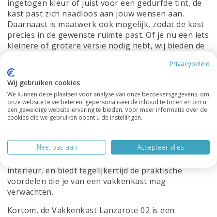
ingetogen kleur of juist voor een gedurfde tint, de
kast past zich naadloos aan jouw wensen aan.
Daarnaast is maatwerk ook mogelijk, zodat de kast
precies in de gewenste ruimte past. Of je nu een iets
kleinere of grotere versie nodig hebt, wij bieden de
flexibiliteit om de kast aan te passen aan jouw
Privacybeleid
specifieke eisen.
Wij gebruiken cookies
De strakke afwerking van de Lanzarote 02 is een
We kunnen deze plaatsen voor analyse van onze bezoekersgegevens, om
ander pluspunt. Met aandacht voor detail is de kast
onze website te verbeteren, gepersonaliseerde inhoud te tonen en om u
vervaardigd uit hoogwaardige materialen die
een geweldige website-ervaring te bieden. Voor meer informatie over de
zorgen voor zowel duurzaamheid als een luxe
cookies die we gebruiken opent u de instellingen.
uitstraling. Deze kast is perfect voor elk type
ruimte, of het nu gaat om de woonkamer,
Nee, pas aan
Accepteer alles
slaapkamer of zelfs een kantoor. De Lanzarote 02
voegt een verfijnde en moderne touch toe aan je
interieur, en biedt tegelijkertijd de praktische
voordelen die je van een vakkenkast mag
verwachten.
Kortom, de Vakkenkast Lanzarote 02 is een