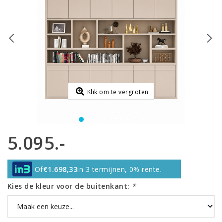
Klik om te vergroten
5.095.-
Of
€1.698,33
in 3 termijnen, 0% rente.
Kies de kleur voor de buitenkant:
*