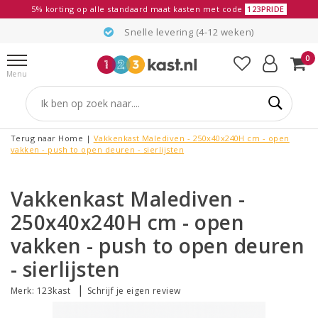
5% korting op alle standaard maat kasten met code
123PRIDE
Snelle levering (4-12 weken)
0
Menu
Terug naar Home
|
Vakkenkast Malediven - 250x40x240H cm - open
vakken - push to open deuren - sierlijsten
Vakkenkast Malediven -
250x40x240H cm - open
vakken - push to open deuren
- sierlijsten
|
Merk:
123kast
Schrijf je eigen review