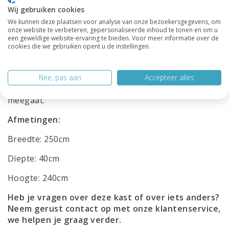
aanpassen? Bij 123kast denken we met je mee en
Wij gebruiken cookies
zorgen we ervoor dat de kast perfect past in jouw
We kunnen deze plaatsen voor analyse van onze bezoekersgegevens, om
ruimte. De Vakkenkast Malediven is dus niet alleen
onze website te verbeteren, gepersonaliseerde inhoud te tonen en om u
een blikvanger, maar ook een duurzame en
een geweldige website-ervaring te bieden. Voor meer informatie over de
praktische oplossing op maat.
cookies die we gebruiken opent u de instellingen.
Kortom, met de Malediven kies je voor een
hoogwaardige vakkenkast die klasse uitstraalt,
Nee, pas aan
Accepteer alles
volledig naar wens samen te stellen is, en jarenlang
meegaat.
Afmetingen:
Breedte: 250cm
Diepte: 40cm
Hoogte: 240cm
Heb je vragen over deze kast of over iets anders?
Neem gerust contact op met onze
klantenservice
,
we helpen je graag verder.