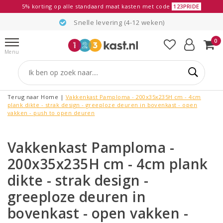
5% korting op alle standaard maat kasten met code
123PRIDE
Snelle levering (4-12 weken)
0
Menu
Terug naar Home
|
Vakkenkast Pamploma - 200x35x235H cm - 4cm
plank dikte - strak design - greeploze deuren in bovenkast - open
vakken - push to open deuren
Vakkenkast Pamploma -
200x35x235H cm - 4cm plank
dikte - strak design -
greeploze deuren in
bovenkast - open vakken -