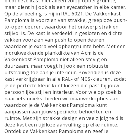
biedt deze kast niet alleen volop opbergruimte,
maar dient hij ook als een eyecatcher in elke kamer.
Op de afbeeling is hij in RAL 6021. De Vakkenkast
Pamploma is voorzien van strakke, greeploze push-
to-open deuren, waardoor het ontwerp strak en
stijlvol is. De kast is verdeeld in gesloten en dichte
vakken voorzien van push to open deuren
waardoor je extra veel opbergruimte hebt. Met een
indrukwekkende plankdikte van 4 cm is de
Vakkenkast Pamploma niet alleen stevig en
duurzaam, maar voegt hij ook een robuuste
uitstraling toe aan je interieur. Bovendien is deze
kast verkrijgbaar in alle RAL- of NCS-kleuren, zodat
je de perfecte kleur kunt kiezen die past bij jouw
persoonlijke stijl en interieur. Voor wie op zoek is
naar iets unieks, bieden we maatwerkopties aan,
waardoor je de Vakkenkast Pamploma kunt
aanpassen aan jouw specifieke behoeften en
ruimte. Met zijn strakke design en veelzijdigheid is
deze kast een tijdloze aanvulling op elke ruimte.
Ontdek de Vakkenkast Pamploma en geef je