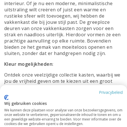
interieur. Of je nu een moderne, minimalistische
uitstraling wilt creëren of juist een warme en
rustieke sfeer wilt toevoegen, wij hebben de
vakkenkast die bij jouw stijl past. De greeploze
deuren van onze vakkenkasten zorgen voor een
strak en naadloos uiterlijk. Hierdoor vormen ze een
prachtige aanvulling op elke ruimte. Bovendien
bieden ze het gemak van moeiteloos openen en
sluiten, zonder dat er handgrepen nodig zijn.
Kleur mogelijkheden
:
Ontdek onze veelzijdige collectie kasten, waarbij we
jou de vrijheid geven om te kiezen uit een groot
assortiment
RAL-kleuren
en waarbij je de
Privacybeleid
buitenkant en binnenkant een verschillende kleur
kan geven. Bij ons kun je jouw kast volledig
Wij gebruiken cookies
aanpassen aan jouw persoonlijke smaak en
We kunnen deze plaatsen voor analyse van onze bezoekersgegevens, om
interieurvoorkeuren. Of je nu op zoek bent naar
onze website te verbeteren, gepersonaliseerde inhoud te tonen en om u
een opvallende accentkleur om een statement te
een geweldige website-ervaring te bieden. Voor meer informatie over de
cookies die we gebruiken opent u de instellingen.
maken of juist een subtiele tint wilt die volledig