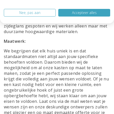
opgaat in je bestaande interieur, wij hebben de
kleur die bij jou past. Met onze mogelijkheid om
Nee, pas aan
Accepteer alles
kasten te leveren in alle RAL-kleuren, zijn de
mogelijkheden eindeloos. Al onze kasten worden
zijdeglans gespoten en wij werken alleen maar met
duurzame hoogwaardige materialen.
Maatwerk:
We begrijpen dat elk huis uniek is en dat
standaardmaten niet altijd aan jouw specifieke
behoeften voldoen. Daarom bieden wij de
mogelijkheid om al onze kasten op maat te laten
maken, zodat je een perfect passende oplossing
krijgt die volledig aan jouw wensen voldoet. Of je nu
een kast nodig hebt voor een kleine ruimte, een
ongebruikelijke hoek of juist een grote
opbergbehoefte hebt, wij staan klaar om aan jouw
eisen te voldoen. Laat ons via de mail weten wat je
wensen zijn en onze deskundige ontwerpers zullen
met plezier een op maat gemaakte offerte voor je