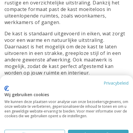
rustige en overzichtelijke uitstraling. Dankzij het
compacte formaat past de kast moeiteloos in
uiteenlopende ruimtes, zoals woonkamers,
werkkamers of gangen.
De kast is standaard uitgevoerd in eiken, wat zorgt
voor een warme en natuurlijke uitstraling.
Daarnaast is het mogelijk om deze kast te laten
uitvoeren in een strakke, greeploze stijl of in een
andere gewenste afwerking. Ook maatwerk is
mogelijk, zodat de kast perfect afgestemd kan
worden op jouw ruimte en interieur.
Privacybeleid
Vakkenkast Zoutelande is een praktische én
stijlvolle keuze voor wie houdt van eenvoud,
Wij gebruiken cookies
kwaliteit en tijdloos design – met de vrijheid om het
We kunnen deze plaatsen voor analyse van onze bezoekersgegevens, om
meubel aan te passen aan persoonlijke wensen.
onze website te verbeteren, gepersonaliseerde inhoud te tonen en om u
een geweldige website-ervaring te bieden. Voor meer informatie over de
Afmetingen:
cookies die we gebruiken opent u de instellingen.
Breedte: 50cm