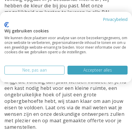
hebben de kleur die bij jou past. Met onze
mogelijkheid om kasten te leveren in alle RAL-
kleuren, zijn de mogelijkheden eindeloos. Al onze
Privacybeleid
kasten worden zijdeglans gespoten en wij werken
Wij gebruiken cookies
alleen maar met duurzame hoogwaardige
materialen.
We kunnen deze plaatsen voor analyse van onze bezoekersgegevens, om
onze website te verbeteren, gepersonaliseerde inhoud te tonen en om u
een geweldige website-ervaring te bieden. Voor meer informatie over de
Maatwerk:
We begrijpen dat elk huis uniek is en dat
cookies die we gebruiken opent u de instellingen.
standaardmaten niet altijd aan jouw specifieke
behoeften voldoen. Daarom bieden wij de
mogelijkheid om al onze kasten op maat te laten
Nee, pas aan
Accepteer alles
maken, zodat je een perfect passende oplossing
krijgt die volledig aan jouw wensen voldoet. Of je nu
een kast nodig hebt voor een kleine ruimte, een
ongebruikelijke hoek of juist een grote
opbergbehoefte hebt, wij staan klaar om aan jouw
eisen te voldoen. Laat ons via de mail weten wat je
wensen zijn en onze deskundige ontwerpers zullen
met plezier een op maat gemaakte offerte voor je
samenstellen.