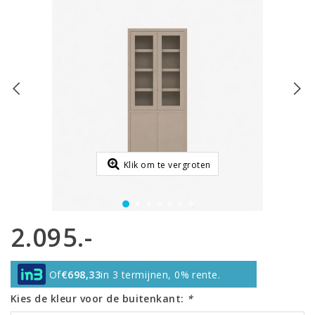
Klik om te vergroten
2.095.-
Of
€698,33
in 3 termijnen, 0% rente.
Kies de kleur voor de buitenkant:
*