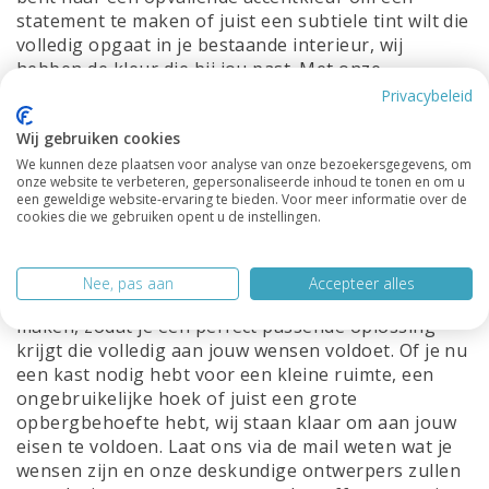
statement te maken of juist een subtiele tint wilt die
volledig opgaat in je bestaande interieur, wij
hebben de kleur die bij jou past. Met onze
mogelijkheid om kasten te leveren in alle RAL-
Privacybeleid
kleuren, zijn de mogelijkheden eindeloos. Al onze
Wij gebruiken cookies
kasten worden zijdeglans gespoten en wij werken
alleen maar met duurzame hoogwaardige
We kunnen deze plaatsen voor analyse van onze bezoekersgegevens, om
onze website te verbeteren, gepersonaliseerde inhoud te tonen en om u
materialen.
een geweldige website-ervaring te bieden. Voor meer informatie over de
cookies die we gebruiken opent u de instellingen.
Maatwerk:
We begrijpen dat elk huis uniek is en dat
standaardmaten niet altijd aan jouw specifieke
behoeften voldoen. Daarom bieden wij de
Nee, pas aan
Accepteer alles
mogelijkheid om al onze kasten op maat te laten
maken, zodat je een perfect passende oplossing
krijgt die volledig aan jouw wensen voldoet. Of je nu
een kast nodig hebt voor een kleine ruimte, een
ongebruikelijke hoek of juist een grote
opbergbehoefte hebt, wij staan klaar om aan jouw
eisen te voldoen. Laat ons via de mail weten wat je
wensen zijn en onze deskundige ontwerpers zullen