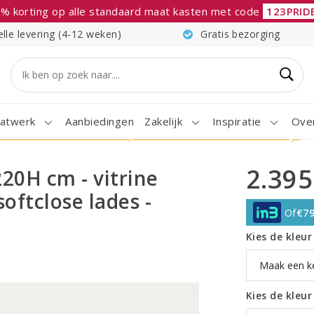
% korting op alle standaard maat kasten met code
123PRID
elle levering (4-12 weken)
Gratis bezorging
atwerk
Aanbiedingen
Zakelijk
Inspiratie
Ove
rine deuren - verstelbare planken - softclose lades - landelijk
2.395
220H cm - vitrine
oftclose lades -
Of
€79
Kies de kleu
Kies de kleu