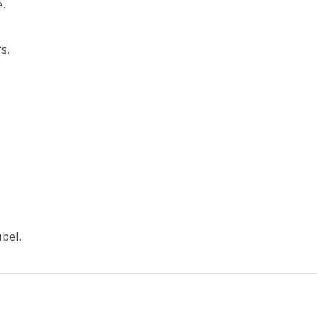
e,
s.
bel.