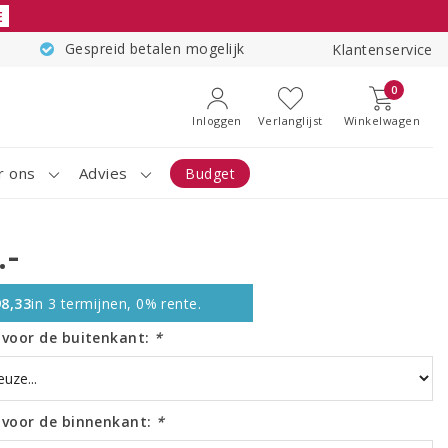
E
Gespreid betalen mogelijk
Klantenservice
0
Inloggen
Verlanglijst
Winkelwagen
r ons
Advies
Budget
.-
8,33
in 3 termijnen, 0% rente.
r voor de buitenkant:
*
r voor de binnenkant:
*