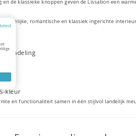
ting en de klassieke knoppen geven de Lissabon een warm
 landelijke, romantische en klassiek ingerichte interieur
beleid
nze
eldige
ele indeling
S-kleur
te en functionaliteit samen in één stijlvol landelijk meu