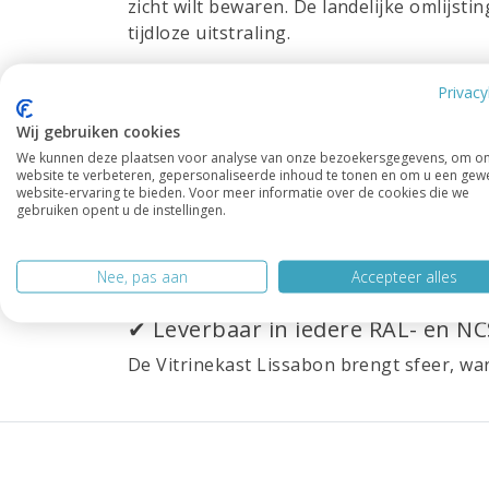
zicht wilt bewaren. De landelijke omlijs
tijdloze uitstraling.
Deze kast is een prachtige toevoeging aan
Privacy
✔ Afmetingen: 100x43x220H cm
Wij gebruiken cookies
✔ Vitrinedeuren met helder glas
We kunnen deze plaatsen voor analyse van onze bezoekersgegevens, om o
website te verbeteren, gepersonaliseerde inhoud te tonen en om u een gew
✔ Verstelbare planken voor flexib
website-ervaring te bieden. Voor meer informatie over de cookies die we
gebruiken opent u de instellingen.
✔ Softclose lades
✔ Onderkast met dichte deuren
Nee, pas aan
Accepteer alles
✔ Landelijke, elegante afwerking
✔ Leverbaar in iedere RAL- en NC
De Vitrinekast Lissabon brengt sfeer, warm