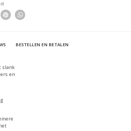
uct
EWS
BESTELLEN EN BETALEN
t slank
mers en
ng
einere
het