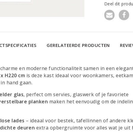
Deel dit prod
TSPECIFICATIES
GERELATEERDE PRODUCTEN
REVI
 charme en moderne functionaliteit samen in een elegan
 x H220 cm
is deze kast ideaal voor woonkamers, eetka
 in hand gaan.
elder glas
, perfect om servies, glaswerk of je favoriete
verstelbare planken
maken het eenvoudig om de indeli
lose lades
– ideaal voor bestek, tafellinnen of andere kl
t
dichte deuren
extra opbergruimte voor alles wat je uit 