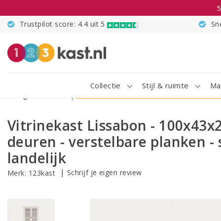
5
Trustpilot score: 4.4 uit 5
Sn
Collectie
Stijl & ruimte
Ma
Terug naar Home
|
Vitrinekast Lissabon - 100x43x220H cm - vit
Vitrinekast Lissabon - 100x43x
deuren - verstelbare planken - s
landelijk
|
Schrijf je eigen review
Merk:
123kast