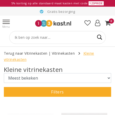
5% korting op alle standaard maat kasten met code
123PRIDE
Gratis bezorging
0
Menu
Terug naar Vitrinekasten
|
Vitrinekasten
Kleine
vitrinekasten
Kleine vitrinekasten
Filters