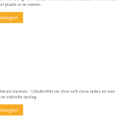
el plaats in te nemen.
elwagen
m
Ladekast Vannes - 120x45x95H cm. Drie soft close lades en een
e stijlvolle opslag.
elwagen