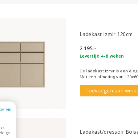
Ladekast Izmir 120cm
2.195.-
Levertijd 4-8 weken
De ladekast Izmir is een ele
Met een afmeting van 120x6
Toevoegen aan wink
beleid
nze
Ladekast/dressoir Bois
eldige