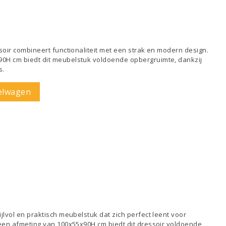
ssoir combineert functionaliteit met een strak en modern design.
0H cm biedt dit meubelstuk voldoende opbergruimte, dankzij
s.
elwagen
jlvol en praktisch meubelstuk dat zich perfect leent voor
 een afmeting van 100x55x90H cm biedt dit dressoir voldoende