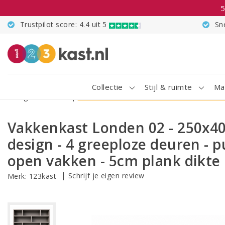
5
Trustpilot score: 4.4 uit 5
Sn
Collectie
Stijl & ruimte
Ma
Terug naar Home
|
Vakkenkast Londen 02 - 250x40x240H cm - 
Vakkenkast Londen 02 - 250x40
design - 4 greeploze deuren - 
open vakken - 5cm plank dikte
|
Schrijf je eigen review
Merk:
123kast