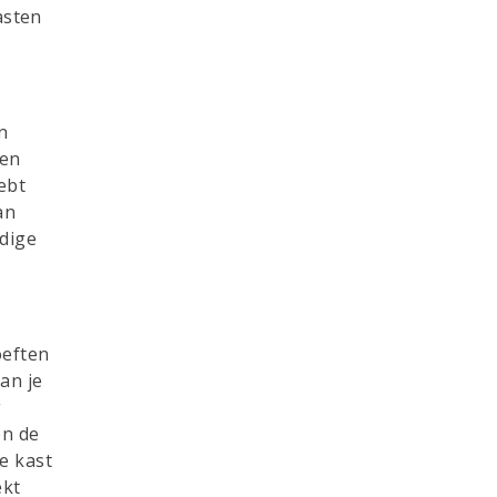
asten
n
een
ebt
an
ndige
oeften
van je
g
en de
de kast
ekt