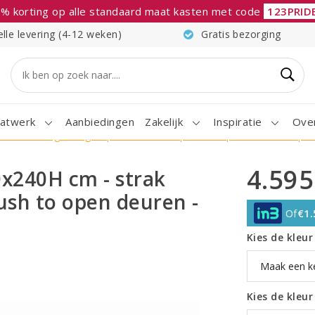
% korting op alle standaard maat kasten met code
123PRID
elle levering (4-12 weken)
Gratis bezorging
atwerk
Aanbiedingen
Zakelijk
Inspiratie
Ove
strak design - 4 greeploze deuren - push to open deuren - open
4.595
x240H cm - strak
push to open deuren -
Of
€1.
Kies de kleu
Kies de kleu