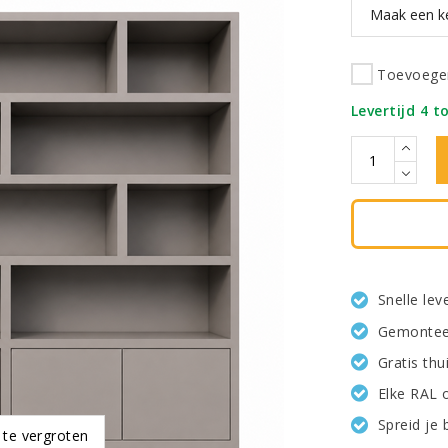
Toevoegen
Levertijd 4 t
Snelle le
Gemonteer
Gratis th
Elke RAL 
Spreid je 
 te vergroten