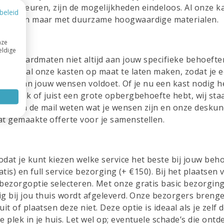
 RAL-kleuren, zijn de mogelijkheden eindeloos. Al onze k
beleid
en alleen maar met duurzame hoogwaardige materialen.
nze
eldige
 standaardmaten niet altijd aan jouw specifieke behoefte
id om al onze kasten op maat te laten maken, zodat je 
ledig aan jouw wensen voldoet. Of je nu een kast nodig h
jke hoek of juist een grote opbergbehoefte hebt, wij sta
 ons via de mail weten wat je wensen zijn en onze desku
t gemaakte offerte voor je samenstellen.
dat je kunt kiezen welke service het beste bij jouw beh
atis) en full service bezorging (+ €150). Bij het plaatsen 
bezorgoptie selecteren. Met onze gratis basic bezorgin
ig bij jou thuis wordt afgeleverd. Onze bezorgers breng
t of plaatsen deze niet. Deze optie is ideaal als je zelf 
 plek in je huis. Let wel op; eventuele schade’s die ontd