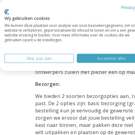
mogelijkheid om kasten te leveren in alle
Privacy
worden zijdeglans gespoten en wij werk
Wij gebruiken cookies
Maatwerk:
We kunnen deze plaatsen voor analyse van onze bezoekersgegevens, om o
website te verbeteren, gepersonaliseerde inhoud te tonen en om u een gew
website-ervaring te bieden. Voor meer informatie over de cookies die we
We begrijpen dat elk huis uniek is en dat
gebruiken opent u de instellingen.
voldoen. Daarom bieden wij de mogelijkhe
perfect passende oplossing krijgt die vol
voor een kleine ruimte, een ongebruikeli
Nee, pas aan
Accepteer alles
klaar om aan jouw eisen te voldoen. Laat
ontwerpers zullen met plezier een op maa
Bezorgen:
We bieden 2 soorten bezorgopties aan, zo
past. De 2 opties zijn: basic bezorging (gr
bestelling kun je eenvoudig de gewenste 
zorgen we ervoor dat jouw bestelling veil
kast naar binnen, maar pakken deze niet ui
wilt uitpakken en plaatsen op de gewenste