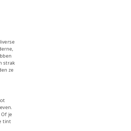
diverse
derne,
hebben
n strak
den ze
oot
geven.
 Of je
 tint