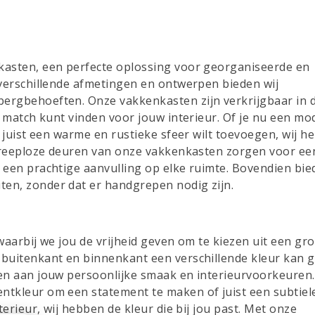
nkasten, een perfecte oplossing voor georganiseerde en
t verschillende afmetingen en ontwerpen bieden wij
bergbehoeften. Onze vakkenkasten zijn verkrijgbaar in 
te match kunt vinden voor jouw interieur. Of je nu een mo
f juist een warme en rustieke sfeer wilt toevoegen, wij 
e greeploze deuren van onze vakkenkasten zorgen voor ee
e een prachtige aanvulling op elke ruimte. Bovendien bie
ten, zonder dat er handgrepen nodig zijn.
waarbij we jou de vrijheid geven om te kiezen uit een gr
 buitenkant en binnenkant een verschillende kleur kan 
sen aan jouw persoonlijke smaak en interieurvoorkeuren.
ntkleur om een statement te maken of juist een subtiele
terieur, wij hebben de kleur die bij jou past. Met onze