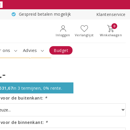
E
Gespreid betalen mogelijk
Klantenservice
0
Inloggen
Verlanglijst
Winkelwagen
r ons
Advies
Budget
 vakken - 5cm plank dikte
.-
531,67
in 3 termijnen, 0% rente.
r voor de buitenkant:
*
r voor de binnenkant:
*