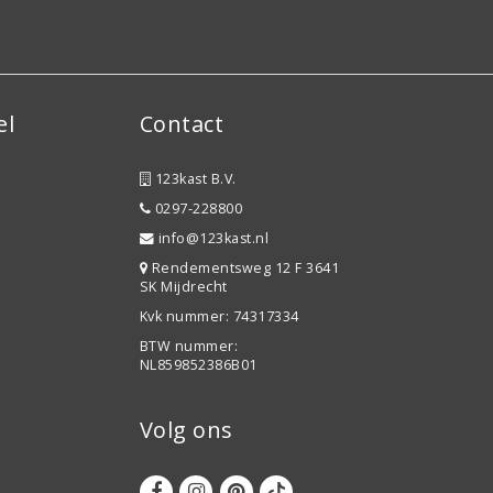
el
Contact
123kast B.V.
0297-228800
info@123kast.nl
Rendementsweg 12 F 3641
SK Mijdrecht
Kvk nummer: 74317334
BTW nummer:
NL859852386B01
Volg ons