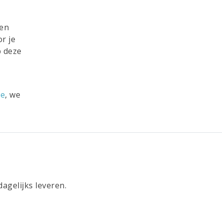
een
r je
p deze
ce
, we
agelijks leveren.